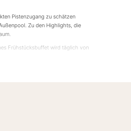
rekten Pistenzugang zu schätzen
Außenpool. Zu den Highlights, die
raum.
nes Frühstücksbuffet wird täglich von
terreich. Diese Unterkunft erhielt 4
ine rund um die Uhr besetzte
vor Ort Folgendes: Parken ohne