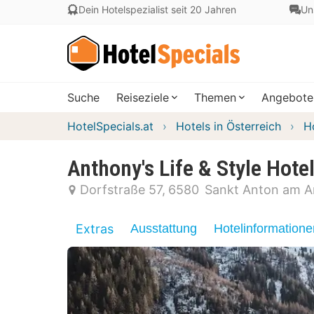
Dein Hotelspezialist seit 20 Jahren
Un
Suche
Reiseziele
Themen
Angebote
HotelSpecials.at
Hotels in Österreich
H
Anthony's Life & Style Hote
Dorfstraße 57
6580
Sankt Anton am A
Extras
Ausstattung
Hotelinformatione