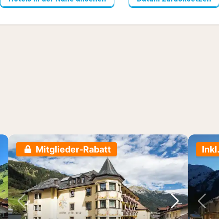
Mitglieder-Rabatt
Inkl
chstes Bild
Vorheriges Bild
Nächstes 
Vo