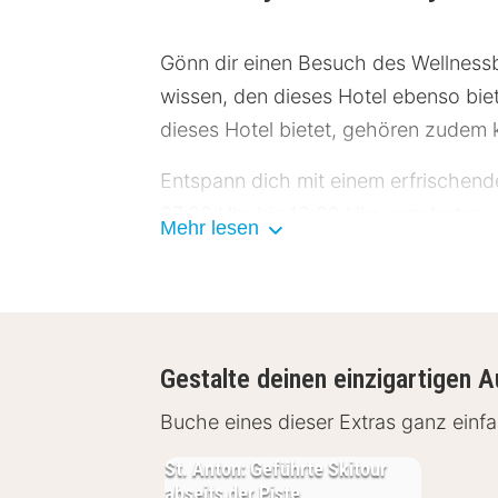
Gönn dir einen Besuch des Wellnessb
wissen, den dieses Hotel ebenso biet
dieses Hotel bietet, gehören zudem 
Entspann dich mit einem erfrischende
07:30 Uhr bis 10:00 Uhr angeboten.
Mehr lesen
Die Unterkunft ist vom 15. Oktober 
Die Hotelstars Union vergibt offiziel
stars.
Gestalte deinen einzigartigen A
Zum Angebot gehören kostenlose Zeit
Buche eines dieser Extras ganz ein
Rezeption. Der Flughafentransfer (ru
Service (kostenpflichtig).
St. Anton: Geführte Skitour
abseits der Piste