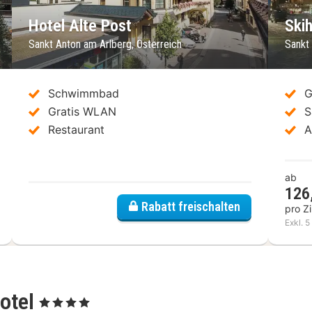
Hotel Alte Post
Skih
Sankt Anton am Arlberg, Österreich
Sankt
Schwimmbad
G
Gratis WLAN
S
Restaurant
A
ab
126
Rabatt freischalten
pro Z
Exkl. 5
Hotel
, 4 Sterne