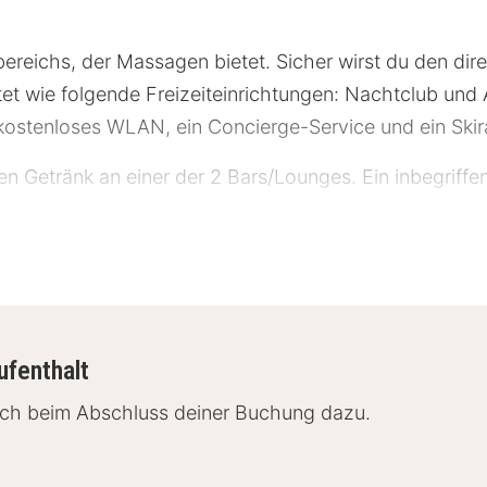
ereichs, der Massagen bietet. Sicher wirst du den di
et wie folgende Freizeiteinrichtungen: Nachtclub und 
kostenloses WLAN, ein Concierge-Service und ein Ski
n Getränk an einer der 2 Bars/Lounges. Ein inbegriffe
bis zum 27. November geschlossen.
l Sternebeurteilungen für Unterkünfte in diesem Land: Ös
ufenthalt
ungen in der Lobby, ein Textilreinigungsservice und e
fach beim Abschluss deiner Buchung dazu.
nd um die Uhr) ist kostenpflichtig; außerdem gibt es 