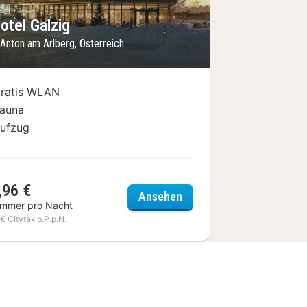
otel Galzig
 Anton am Arlberg, Österreich
ratis WLAN
auna
ufzug
,96 €
Skihotel Galzig
Ansehen
immer pro Nacht
 € Citytax p.P.p.N.