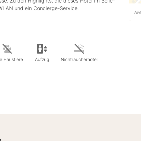
e. Zu den Highlights, die dieses Hotel im Belle-
 WLAN und ein Concierge-Service.
Av
e Haustiere
Aufzug
Nichtraucherhotel