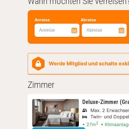
Wann möchten Sie verreisen
Anreise
Abreise
Anreise
Abreise
Werde Mitglied und schalte exklu
Zimmer
Deluxe-Zimmer (Gr
Max. 2 Erwachse
Twin- und Doppel
2
27m
Klimaanlag