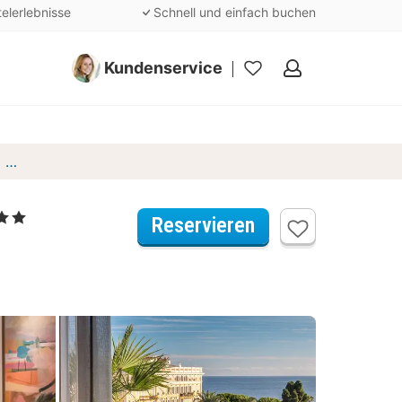
telerlebnisse
Schnell und einfach buchen
Kundenservice
Meine
Favoriten
Anantara Plaza Nice Hotel - A Leading Hotel of the World
Reservieren