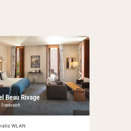
Bild
rheriges Bild
Nächstes Bild
el Beau Rivage
 Frankreich
ratis WLAN