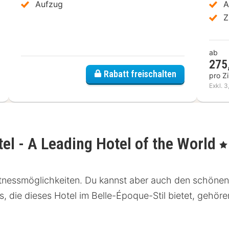
Aufzug
A
Z
ab
275
Rabatt freischalten
pro Z
Exkl. 3
el - A Leading Hotel of the World
, 5
Fitnessmöglichkeiten. Du kannst aber auch den schöne
ts, die dieses Hotel im Belle-Époque-Stil bietet, geh