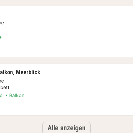
ne
e
& Schifffahrten Special
lkon, Meerblick
ne
bett
e
Balkon
& Schifffahrten Special
Alle anzeigen