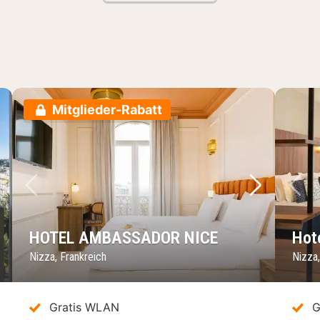
Mitglieder-Rabatt
chstes Bild
Vorheriges Bild
Nächstes 
Vo
HOTEL AMBASSADOR NICE
Hot
Nizza, Frankreich
Nizza,
Gratis WLAN
G