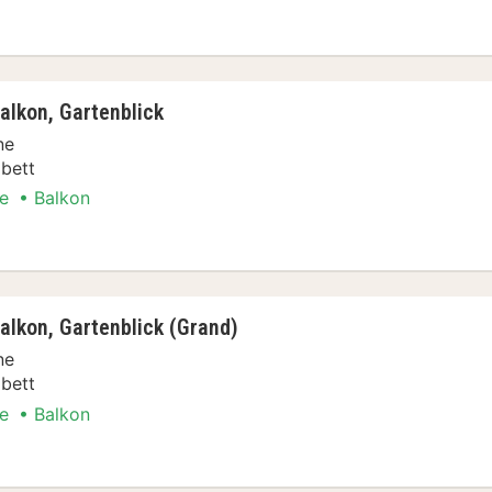
& Schifffahrten Special
lkon, Gartenblick
ne
bett
e
Balkon
& Schifffahrten Special
lkon, Gartenblick (Grand)
ne
bett
e
Balkon
& Schifffahrten Special