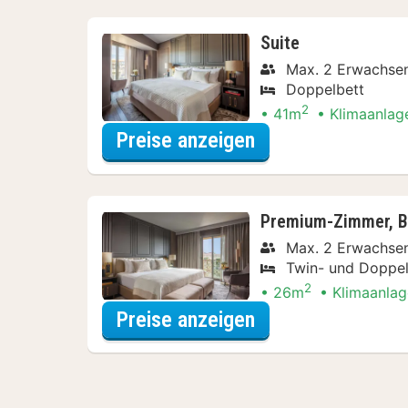
Suite
Max. 2 Erwachse
Doppelbett
2
41m
Klimaanlag
für Bootsfahrten 
Preise anzeigen
Premium-Zimmer, Ba
Max. 2 Erwachse
Twin- und Doppel
2
26m
Klimaanlag
für Bootsfahrten 
Preise anzeigen