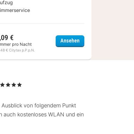
ufzug
immerservice
,09 €
Hotel Beau Rivage
Ansehen
immer pro Nacht
,48 € Citytax p.P.p.N.
 Sterne
n Ausblick von folgendem Punkt
ören auch kostenloses WLAN und ein