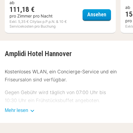
ab
ab
111,18 €
15
Hotel Amad
Ansehen
pro Zimmer pro Nacht
pro
Exkl. 5,35 € Citytax p.P.p.N. & 10 €
Servicekosten pro Buchung
Exkl
Amplidi Hotel Hannover
Kostenloses WLAN, ein Concierge-Service und ein
Friseursalon sind verfügbar.
Gegen Gebühr wird täglich von 07:00 Uhr bis
10:30 Uhr ein Frühstücksbuffet angeboten.
Mehr lesen
Zum Angebot gehören ein Express-Check-in, ein
Express-Check-out und ein Textilreinigungsservice.
Wenn du eine Veranstaltung in Hannover planst, ist