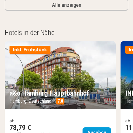
Alle anzeigen
Hotels in der Nähe
Inkl. Frühstück
I
a&o Hamburg Hauptbahnhof
IN
Hamburg, Deutschland
7.0
Ham
ab
ab
78,79 €
11
a&o Hambur
Ansehen