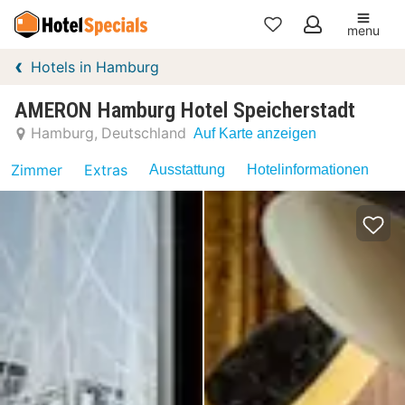
menu
Meine
Hotels in Hamburg
Favoriten
AMERON Hamburg Hotel Speicherstadt
Hamburg
Deutschland
Auf Karte anzeigen
Zimmer
Extras
Ausstattung
Hotelinformationen