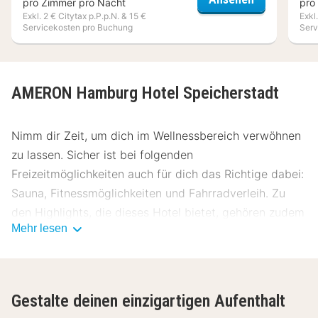
pro Zimmer pro Nacht
pro
Exkl. 2 € Citytax p.P.p.N. & 15 €
Exkl
Servicekosten pro Buchung
Serv
AMERON Hamburg Hotel Speicherstadt
Nimm dir Zeit, um dich im Wellnessbereich verwöhnen
zu lassen. Sicher ist bei folgenden
Freizeitmöglichkeiten auch für dich das Richtige dabei:
Sauna, Fitnessmöglichkeiten und Fahrradverleih. Zu
den Highlights, die dieses Hotel bietet, gehören zudem
Mehr lesen
kostenloses WLAN, ein Souvenirladen/Kiosk und
Unterstützung bei der Tourenplanung/beim
Ticketerwerb.
Gestalte deinen einzigartigen Aufenthalt
Genieße Abendessen bei cantinetta ristorante, einem