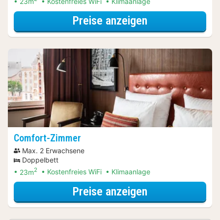
23m
Kostenfreies WiFi
Klimaanlage
für Lokal genie
Preise anzeigen
Comfort-Zimmer
Max. 2 Erwachsene
Doppelbett
2
23m
Kostenfreies WiFi
Klimaanlage
für Lokal genie
Preise anzeigen