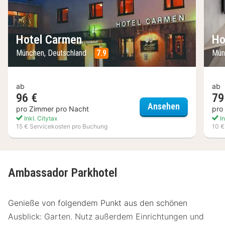
Hotel Carmen
Ho
München, Deutschland
7.9
Mün
ab
ab
96 €
79
Hotel Carm
Ansehen
pro Zimmer pro Nacht
pro
Inkl. Citytax
In
15 € Servicekosten pro Buchung
10 €
Ambassador Parkhotel
Genieße von folgendem Punkt aus den schönen
Ausblick: Garten. Nutz außerdem Einrichtungen und