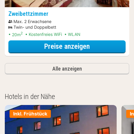
Zweibettzimmer
Max. 2 Erwachsene
Twin- und Doppelbett
2
20m
Kostenfreies WiFi
WLAN
für Erlebnis-Au
Preise anzeigen
Alle anzeigen
Hotels in der Nähe
Inkl. Frühstück
I