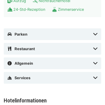
Aufzug
Nichtraucherhotel
Der bevorzugte Flughafen für Ambassador Parkhotel
ist Flughafen Franz Josef Strauß Intl. (MUC) – 46,2 km
24-Std-Rezeption
Zimmerservice
Ambassador Parkhotel in München (Sendling) ist nur 15
Minuten Fahrt von Marienplatz und Olympiapark
entfernt. Dieses Hotel ist 9,5 km von BMW Welt und
Parken
17,1 km von Allianz Arena entfernt.
In München (Sendling)
Restaurant
Allgemein
Services
Hotelinformationen