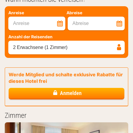
Anreise
Abreise
Anreise
Abreise
Anzahl der Reisenden
2 Erwachsene (1 Zimmer)
Werde Mitglied und schalte exklusive Rabatte für
dieses Hotel frei
Anmelden
Zimmer