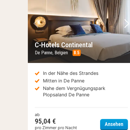
Vorheriges Bild
Nä
C-Hotels Continental
De Panne, Belgien
8.5
In der Nähe des Strandes
Mitten in De Panne
Nahe dem Vergnügungspark
Plopsaland De Panne
ab
95,04 €
C-H
Ansehen
pro Zimmer pro Nacht