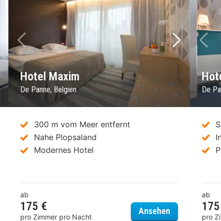
chstes Bild
Vorheriges Bild
Nächstes 
Vo
Hotel Maxim
Hot
De Panne, Belgien
De Pa
300 m vom Meer entfernt
S
Nahe Plopsaland
I
Modernes Hotel
P
ab
ab
175 €
175
otels Continental
Hotel Maxim
Ansehen
pro Zimmer pro Nacht
pro Z