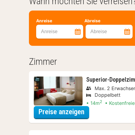
Wann möchten Sie verreisen
Anreise
Abreise
Anreise
Abreise
Zimmer
Superior-Doppelzi
Max. 2 Erwachse
Doppelbett
2
14m
Kostenfreie
für Superior-Dop
Preise anzeigen