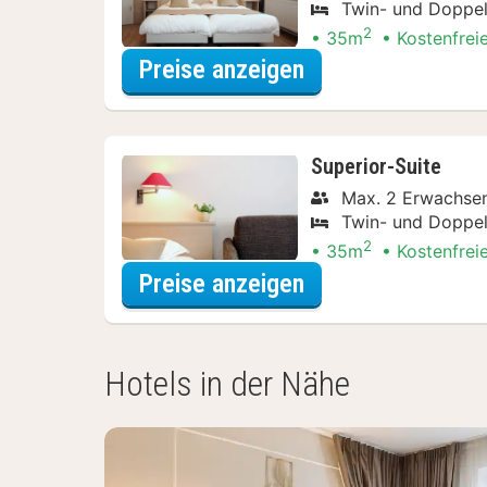
Twin- und Doppel
2
35m
Kostenfrei
für Comfort-Suit
Preise anzeigen
Superior-Suite
Max. 2 Erwachse
Twin- und Doppel
2
35m
Kostenfrei
für Superior-Suit
Preise anzeigen
Hotels in der Nähe