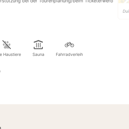
stützung bei der Tourenplanung/beim Ticketerwerb
Dui
e Haustiere
Sauna
Fahrradverleih
e