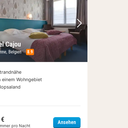
Bild
rheriges Bild
Nächstes Bild
el Cajou
nne, Belgien
8.9
trandnähe
n einem Wohngebiet
lopsaland
 €
Hotel Cajou
Ansehen
immer pro Nacht