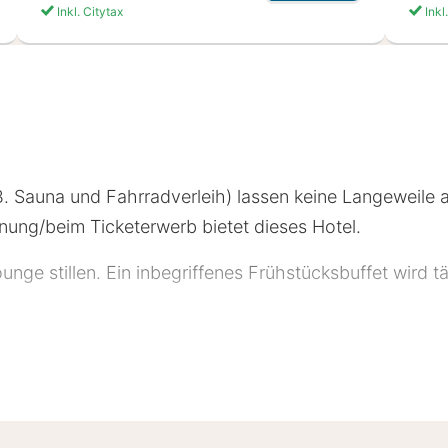
Inkl. Citytax
Inkl
. B. Sauna und Fahrradverleih) lassen keine Langewe
nung/beim Ticketerwerb bietet dieses Hotel.
unge stillen. Ein inbegriffenes Frühstücksbuffet wird 
 Mittwoch geschlossen: Restaurant(s)
l Sternebeurteilungen für Unterkünfte in diesem Land: Be