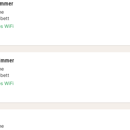
immer
ne
bett
es WiFi
ibettzimmer
zimmer
ne
bett
es WiFi
ibettzimmer
ne