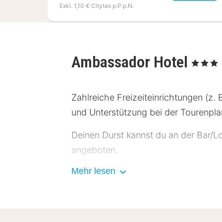
Exkl. 1,10 € Citytax p.P.p.N.
Ambassador Hotel
, 3 Sterne
Zahlreiche Freizeiteinrichtungen (z
und Unterstützung bei der Tourenpla
Deinen Durst kannst du an der Bar/Lo
angeboten.
Mehr lesen
Die folgenden Einrichtungen sind am
Die Hotelstars Union vergibt offiziel
stars.