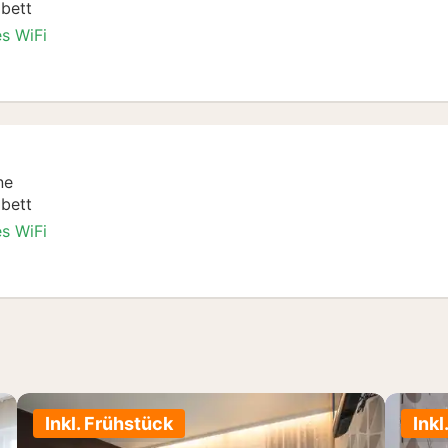
bett
es WiFi
e
ne
bett
es WiFi
e
Inkl. Frühstück
Inkl