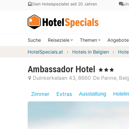
Dein Hotelspezialist seit 20 Jahren
Un
Suche
Reiseziele
Themen
Angebote
HotelSpecials.at
Hotels in Belgien
Hote
Ambassador Hotel
, 3 Sterne
Duinkerkelaan 43
8660
De Panne
Bel
Zimmer
Extras
Ausstattung
Hoteli