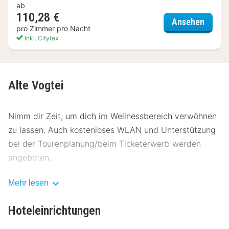
ab
110,28 €
Landg
Ansehen
pro Zimmer pro Nacht
Inkl. Citytax
Alte Vogtei
Nimm dir Zeit, um dich im Wellnessbereich verwöhnen
zu lassen. Auch kostenloses WLAN und Unterstützung
bei der Tourenplanung/beim Ticketerwerb werden
angeboten.
Genieße Mittagessen oder Abendessen bei einem
Mehr lesen
Restaurant dieses Hotels. Oder bleib gemütlich auf
deinem Zimmer und nutz den Zimmerservice (bitte
Hoteleinrichtungen
Zeiten beachten). Gegen Gebühr wird täglich von