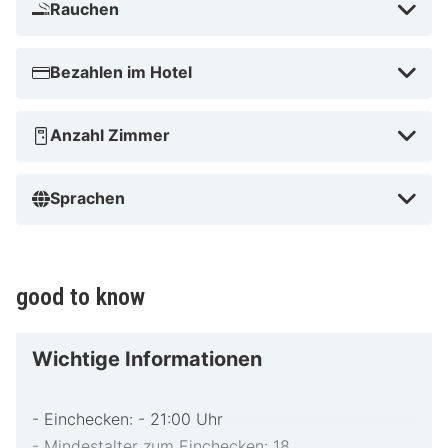
Rauchen
entfernt. Dieses Hotel mit Wellnessangebot ist 28,1 km
von Großer Brombachsee und 14,7 km von Blasturm
entfernt.
Bezahlen im Hotel
In Wolframs-Eschenbach
Anzahl Zimmer
Sprachen
good to know
Wichtige Informationen
- Einchecken: - 21:00 Uhr
- Mindestalter zum Einchecken: 18