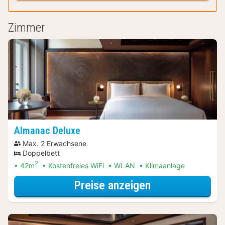
Zimmer
Almanac Deluxe
Max. 2 Erwachsene
Doppelbett
2
42m
Kostenfreies WiFi
WLAN
Klimaanlage
für Museum Spe
Preise anzeigen