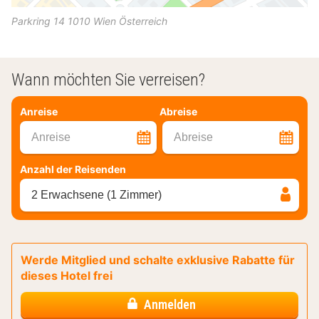
Parkring 14
1010
Wien
Österreich
Wann möchten Sie verreisen?
Anreise
Abreise
Anreise
Abreise
Anzahl der Reisenden
2 Erwachsene (1 Zimmer)
Werde Mitglied und schalte exklusive Rabatte für
dieses Hotel frei
Anmelden