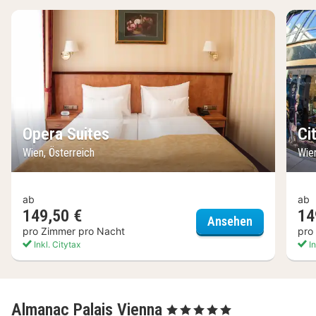
Opera Suites
Ci
Wien, Österreich
Wien
ab
ab
149,50 €
14
Opera Suite
Ansehen
pro Zimmer pro Nacht
pro
Inkl. Citytax
In
Almanac Palais Vienna
, 5 Sterne