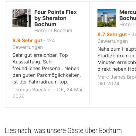
Four Points Flex
Mercu
by Sheraton
Bochu
Bochum
Hotel 
Hotel in Bochum
von
8.7
Sehr gut
‐
3
von
8.9
Sehr gut
‐
124
10,
Bewertungen
10,
Bewertungen
Nähe zum Haupt
Sehr gut erreichbar. Top
Stadtzentrum in
Ausstattung. Sehr
Minuten erreich
freundliches Personal. Neben
direkt neben Hot
den guten Parkmöglichkeiten,
Marc James Bro
ist der Fahrradraum top.
Okt 2024
Thomas Boeckler ‐ DE, 24 Mai
2026
Lies nach, was unsere Gäste über Bochum