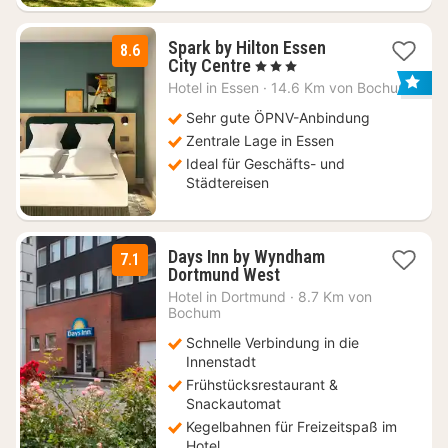
Spark by Hilton Essen
8.6
3
City Centre
, 3 Sterne
Nächte
Hotel in
Essen
·
14.6 Km von Bochum
ab
52,15
Sehr gute ÖPNV-Anbindung
€
Zentrale Lage in Essen
Ideal für Geschäfts- und
Städtereisen
Days Inn by Wyndham
7.1
1
Dortmund West
Nacht
Hotel in
Dortmund
·
8.7 Km von
ab
Bochum
58,05
Schnelle Verbindung in die
€
Innenstadt
Frühstücksrestaurant &
Snackautomat
Kegelbahnen für Freizeitspaß im
Hotel