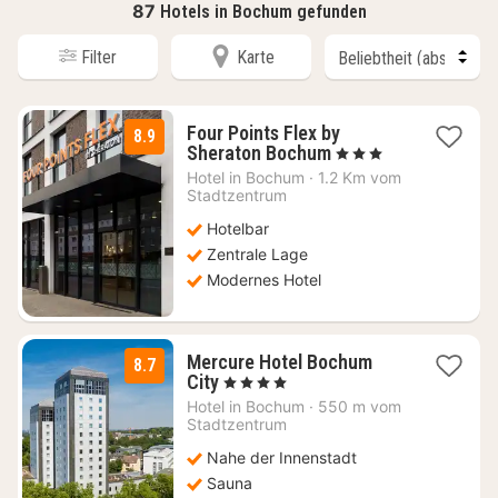
87
Hotels in Bochum gefunden
Filter
Karte
Four Points Flex by
8.9
1
Sheraton Bochum
, 3 Sterne
Nacht
Hotel in
Bochum
·
1.2 Km vom
ab
Stadtzentrum
90
Hotelbar
€
Zentrale Lage
Modernes Hotel
Mercure Hotel Bochum
8.7
1
City
, 4 Sterne
Nacht
Hotel in
Bochum
·
550 m vom
ab
Stadtzentrum
89
Nahe der Innenstadt
€
Sauna