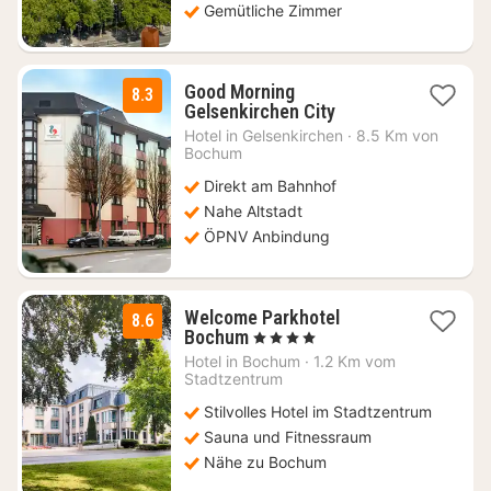
Gemütliche Zimmer
Good Morning
8.3
1
Gelsenkirchen City
Nacht
Hotel in
Gelsenkirchen
·
8.5 Km von
ab
Bochum
54
Direkt am Bahnhof
€
Nahe Altstadt
ÖPNV Anbindung
Welcome Parkhotel
8.6
1
Bochum
, 4 Sterne
Nacht
Hotel in
Bochum
·
1.2 Km vom
ab
Stadtzentrum
119
Stilvolles Hotel im Stadtzentrum
€
Sauna und Fitnessraum
Nähe zu Bochum