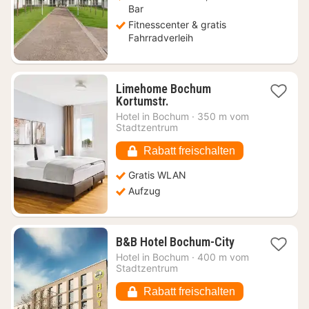
Bar
Fitnesscenter & gratis
Fahrradverleih
Limehome Bochum
1
Kortumstr.
Nacht
Hotel in
Bochum
·
350 m vom
ab
Stadtzentrum
51,81
€
Rabatt freischalten
Gratis WLAN
Aufzug
1
B&B Hotel Bochum-City
Nacht
Hotel in
Bochum
·
400 m vom
ab
Stadtzentrum
54,82
€
Rabatt freischalten