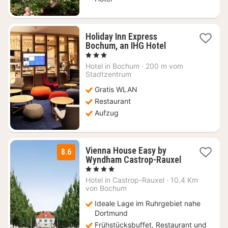
Holiday Inn Express
1
Bochum, an IHG Hotel
Nacht
, 3 Sterne
ab
Hotel in
Bochum
·
200 m vom
70,98
Stadtzentrum
€
Gratis WLAN
Restaurant
Aufzug
Vienna House Easy by
8.6
Wyndham Castrop-Rauxel
2
, 4 Sterne
Nächte
Hotel in
Castrop-Rauxel
·
10.4 Km
ab
von Bochum
64
Ideale Lage im Ruhrgebiet nahe
€
Dortmund
Frühstücksbuffet, Restaurant und