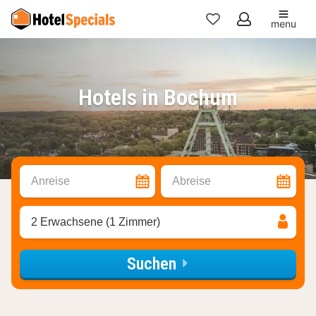
menu
Meine
Favoriten
Hotels in Bochum
Anreise
Abreise
2 Erwachsene (1 Zimmer)
Suchen