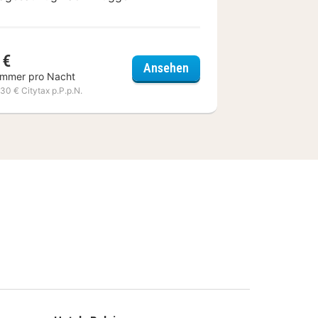
 €
auveur by WP Hotels
Royal Astrid
Ansehen
immer pro Nacht
,30 € Citytax p.P.p.N.