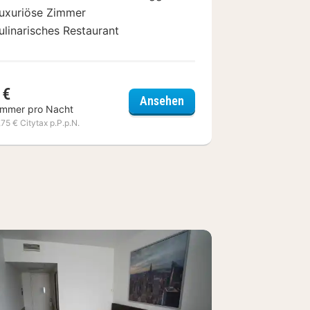
uxuriöse Zimmer
ulinarisches Restaurant
 €
Hostellerie Hof Ter Does
Ansehen
immer pro Nacht
,75 € Citytax p.P.p.N.