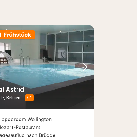
l. Frühstück
Bild
rheriges Bild
Nächstes Bild
al Astrid
de, Belgien
8.1
ippodroom Wellington
ozart-Restaurant
agesauflug nach Brügge