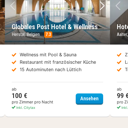
chstes Bild
Vorheriges Bild
Nächstes 
Vo
Globales Post Hotel & Wellness
Hot
Herstal, Belgien
7.3
Aalter
Wellness mit Pool & Sauna
Z
Restaurant mit französischer Küche
L
15 Autominuten nach Lüttich
T
ab
ab
100 €
99 
nnenheuvel
Globales Post
Ansehen
pro Zimmer pro Nacht
pro Z
Inkl. Citytax
Inkl