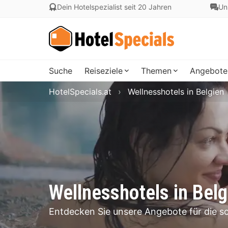
Dein Hotelspezialist seit 20 Jahren
Un
Suche
Reiseziele
Themen
Angebote
HotelSpecials.at
Wellnesshotels in Belgien
Wellnesshotels in Belg
Entdecken Sie unsere Angebote für die sc