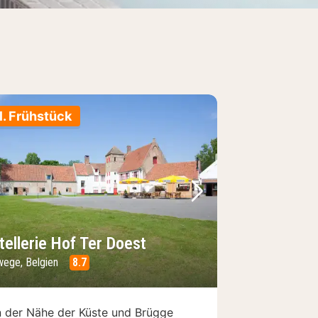
l. Frühstück
Bild
rheriges Bild
Nächstes Bild
tellerie Hof Ter Doest
wege, Belgien
8.7
n der Nähe der Küste und Brügge