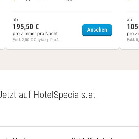
ab
ab
195,50 €
105
bales Post Hotel & Wellness
Hotel Saint S
Ansehen
pro Zimmer pro Nacht
pro Z
Exkl. 2,50 € Citytax p.P.p.N.
Exkl. 5
Jetzt auf HotelSpecials.at