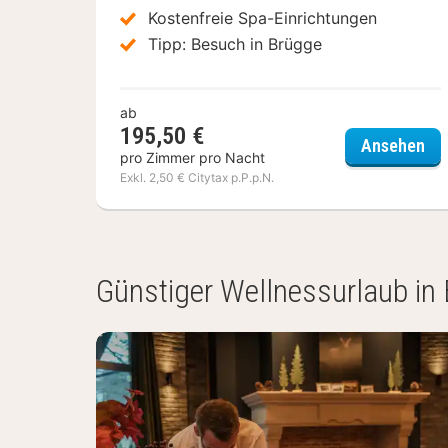
Kostenfreie Spa-Einrichtungen
Tipp: Besuch in Brügge
ab
195,50 €
Hot
Ansehen
pro Zimmer pro Nacht
Exkl. 2,50 € Citytax p.P.p.N.
(3
Ergebnisse)
Günstiger Wellnessurlaub in 