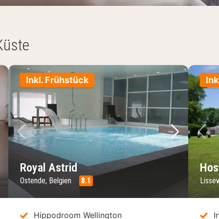
Küste
Inkl. Frühstück
Ink
chstes Bild
Vorheriges Bild
Nächstes 
Vo
Royal Astrid
Hos
Ostende, Belgien
8.1
Lisse
Hippodroom Wellington
I