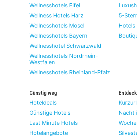
Wellnesshotels Eifel
Luxush
Wellness Hotels Harz
5-Ster
Wellnesshotels Mosel
Hotels 
Wellnesshotels Bayern
Boutiq
Wellnesshotel Schwarzwald
Wellnesshotels Nordrhein-
Westfalen
Wellnesshotels Rheinland-Pfalz
Günstig weg
Entdeck
Hoteldeals
Kurzur
Günstige Hotels
Nacht 
Last Minute Hotels
Wochen
Hotelangebote
Silvest