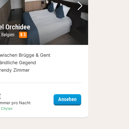
Bild
rheriges Bild
Nächstes Bild
el Orchidee
, Belgien
8.5
wischen Brügge & Gent
ändliche Gegend
rendy Zimmer
€
 Hotel & Wellness
Hotel Orchidee
Ansehen
immer pro Nacht
. Citytax