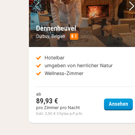
Vorheriges Bild
Nä
Dennenheuvel
Durbuy, Belgien
8.1
Hotelbar
umgeben von herrlicher Natur
Wellness-Zimmer
ab
89,93 €
De
Ansehen
pro Zimmer pro Nacht
Exkl. 2,50 € Citytax p.P.p.N.
(3