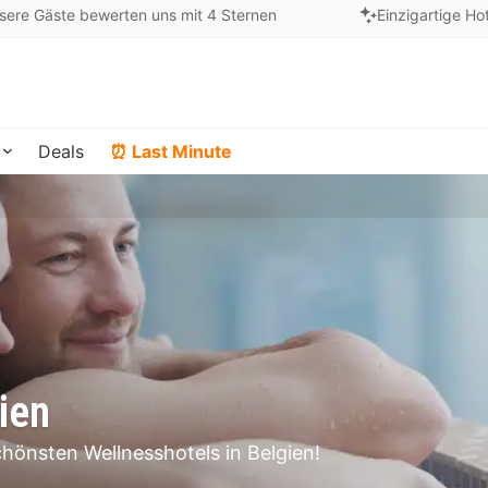
sere Gäste bewerten uns mit 4 Sternen
Einzigartige Ho
Deals
⏰ Last Minute
ien
hönsten Wellnesshotels in Belgien!