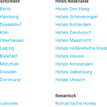
Deutschland
Hotels Niederlande
Berlin
Hotels Den Haag
 Hamburg
Hotels Scheveningen
 Düsseldorf
Hotels Rotterdam
 Köln
Hotels Zandvoort
 Oberhausen
Hotels Maastricht
Leipzig
Hotels Holländische Küst
Bielefeld
Hotels Veluwe
 München
Hotels Amsterdam
 Dresden
Hotels Valkenburg
 Dortmund
Hotels Utrecht
Romantisch
xushotels
Romantische Hotels