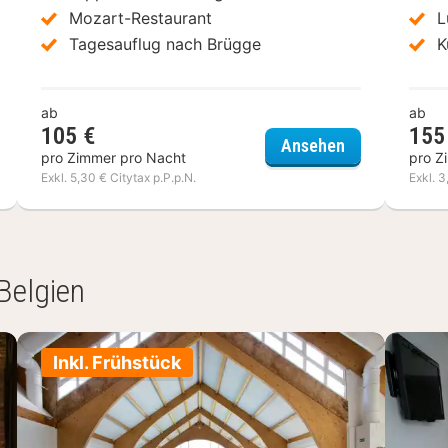
Mozart-Restaurant
L
Tagesauflug nach Brügge
K
ab
ab
105 €
155
el Saint Sauveur by WP Hotels
Royal Astrid
Ansehen
pro Zimmer pro Nacht
pro Z
Exkl. 5,30 € Citytax p.P.p.N.
Exkl. 3
Belgien
Inkl. Frühstück