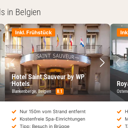
s in Belgien
Inkl. Frühstück
Ink
chstes Bild
Vorheriges Bild
Nächstes 
Vo
Hotel Saint Sauveur by WP
Hotels
Roy
Blankenberge, Belgien
8.1
Osten
Nur 150m vom Strand entfernt
H
Kostenfreie Spa-Einrichtungen
M
Tipp: Besuch in Brügge
T