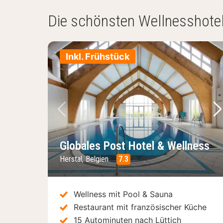
Ergebnisse)
Die schönsten Wellnesshotel
Inkl. Frühstück
Vorheriges Bild
Nä
Globales Post Hotel & Wellness
Herstal, Belgien
7.3
Wellness mit Pool & Sauna
Restaurant mit französischer Küche
15 Autominuten nach Lüttich