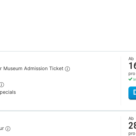
Ab
1
ir Museum Admission Ticket
pro
In
pecials
Ab
2
our
pro