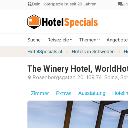
Dein Hotelspezialist seit 20 Jahren
Un
Suche
Reiseziele
Themen
Angebote
HotelSpecials.at
Hotels in Schweden
H
The Winery Hotel, WorldHot
Rosenborgsgatan 20
169 74
Solna
Sc
Zimmer
Extras
Ausstattung
Hoteli