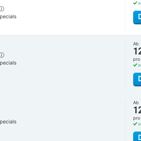
In
pecials
Ab
1
pro
pecials
In
Ab
1
pro
pecials
In