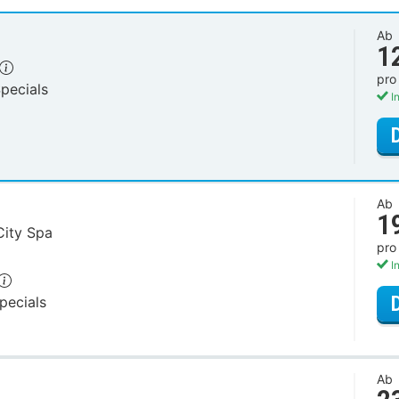
Ab
1
pro
pecials
In
Ab
1
City Spa
pro
In
pecials
Ab