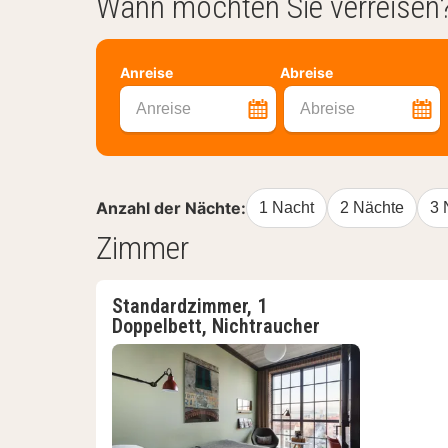
Wann möchten Sie verreisen
Anreise
Abreise
Anreise
Abreise
Anzahl der Nächte:
1 Nacht
2 Nächte
3 
Zimmer
Standardzimmer, 1
Doppelbett, Nichtraucher