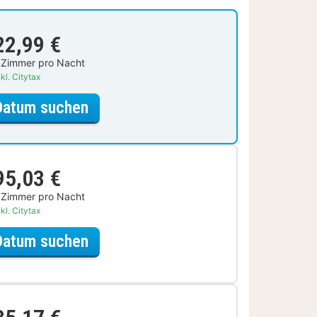
22,99 €
 Zimmer pro Nacht
kl. Citytax
für Standardzimmer, 1 King-Bett,
Datum suchen
95,03 €
 Zimmer pro Nacht
kl. Citytax
für Wellnessresort Special
Datum suchen