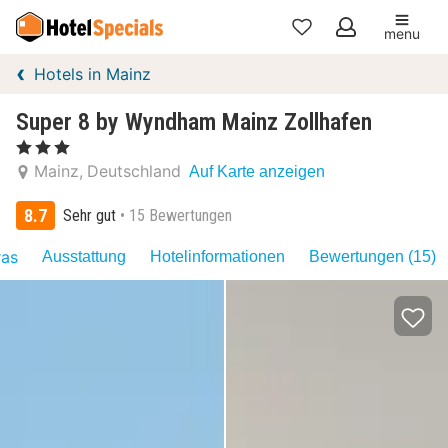
menu
Meine
Hotels in Mainz
Favoriten
Super 8 by Wyndham Mainz Zollhafen
, 3 Sterne
Mainz
Deutschland
Auf Karte anzeigen
8.7
Sehr gut
15 Bewertungen
ras
Ausstattung
Hotelinformationen
Bewertungen (15)