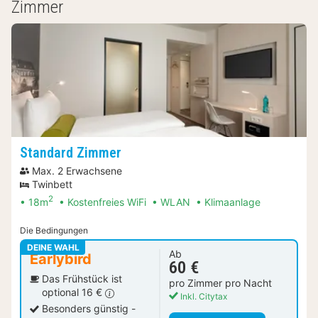
Zimmer
Standard Zimmer
Max. 2 Erwachsene
Twinbett
2
18m
Kostenfreies WiFi
WLAN
Klimaanlage
Die Bedingungen
DEINE WAHL
Ab
Earlybird
60 €
Das Frühstück ist
pro Zimmer pro Nacht
optional 16 €
Inkl. Citytax
Besonders günstig -