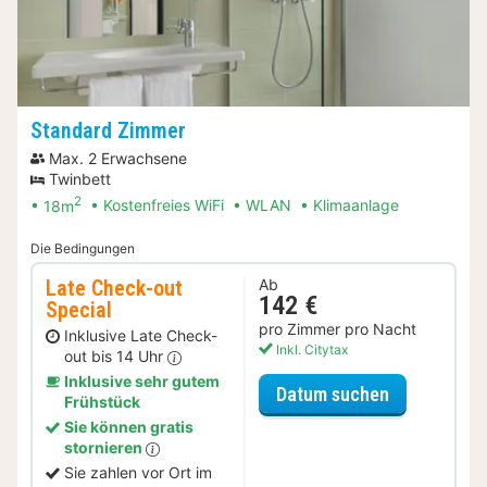
Standard Zimmer
Max. 2 Erwachsene
Twinbett
2
18m
Kostenfreies WiFi
WLAN
Klimaanlage
Die Bedingungen
Late Check-out
Ab
142 €
Special
pro Zimmer pro Nacht
Inklusive Late Check-
Inkl. Citytax
out bis 14 Uhr
Inklusive sehr gutem
für Late Ch
Datum suchen
Frühstück
Sie können gratis
stornieren
Sie zahlen vor Ort im