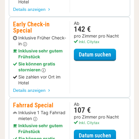
Hotel
Details anzeigen
Early Check-in
Ab
142 €
Special
pro Zimmer pro Nacht
Inklusive Früher Check-
Inkl. Citytax
in
Inklusive sehr gutem
für Early Ch
Datum suchen
Frühstück
Sie können gratis
stornieren
Sie zahlen vor Ort im
Hotel
Details anzeigen
Fahrrad Special
Ab
107 €
Inklusive 1 Tag Fahrrad
pro Zimmer pro Nacht
mieten
Inkl. Citytax
Inklusive sehr gutem
Frühstück
für Fahrrad 
Datum suchen
Sie können gratis