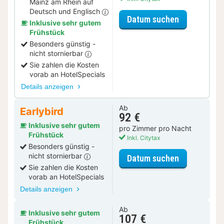
Mainz am Rhein auf
Deutsch und Englisch
für Entdecke
Datum suchen
Inklusive sehr gutem
Frühstück
Besonders günstig -
nicht stornierbar
Sie zahlen die Kosten
vorab an HotelSpecials
Details anzeigen
Ab
Earlybird
92 €
Inklusive sehr gutem
pro Zimmer pro Nacht
Frühstück
Inkl. Citytax
Besonders günstig -
nicht stornierbar
für Standar
Datum suchen
Sie zahlen die Kosten
vorab an HotelSpecials
Details anzeigen
Ab
Inklusive sehr gutem
107 €
Frühstück