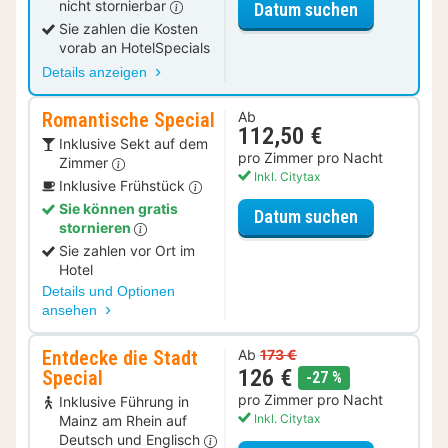
nicht stornierbar
für Standar
Datum suchen
Sie zahlen die Kosten
vorab an HotelSpecials
Details anzeigen
Romantische Special
Ab
112,50 €
Inklusive Sekt auf dem
pro Zimmer pro Nacht
Zimmer
Inkl. Citytax
Inklusive Frühstück
Sie können gratis
für Romanti
Datum suchen
stornieren
Sie zahlen vor Ort im
Hotel
Details und Optionen
ansehen
Entdecke die Stadt
Ab
173 €
126 €
Special
Rabatt
-27 %
pro Zimmer pro Nacht
Inklusive Führung in
Inkl. Citytax
Mainz am Rhein auf
Deutsch und Englisch