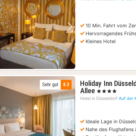
10 Min. Fahrt vom Ze
Vorheriges Bild
Nächstes Bild
Hervorragendes Früh
Kleines Hotel
Holiday Inn Düsseld
Sehr gut
8.3
1
Allee
, 4 Sterne
Nacht
Hotel in
Düsseldorf
Auf der 
ab
99
€
Ideale Lage in Düssel
Vorheriges Bild
Nächstes Bild
Nahe des Flughafens &