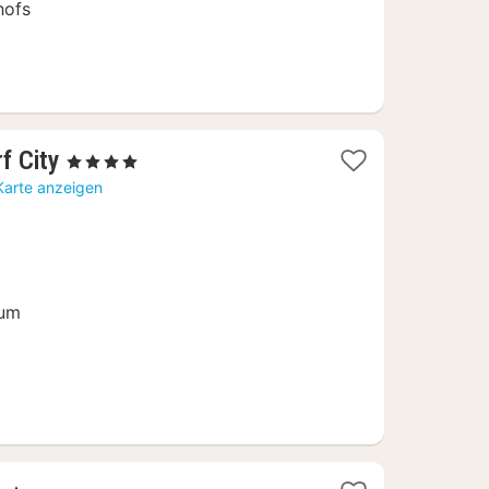
hofs
1
f City
, 4 Sterne
Nacht
Karte anzeigen
ab
89
€
rum