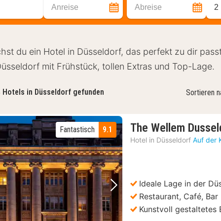
Anreise
Abreise
2
hst du ein Hotel in Düsseldorf, das perfekt zu dir pass
Düsseldorf mit Frühstück, tollen Extras und Top-Lage.
4
Hotels in Düsseldorf gefunden
Sortieren 
The Wellem Dussel
Fantastisch
9.1
Hotel in
Düsseldorf
Auf der 
Ideale Lage in der Dü
Vorheriges Bild
Nächstes Bild
Restaurant, Café, Bar
Kunstvoll gestaltetes