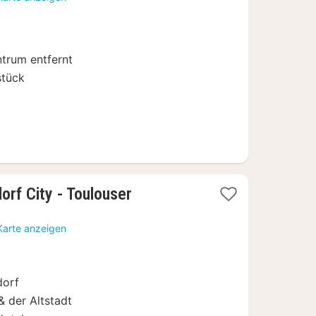
ab
69
€
ntrum entfernt
stück
orf City - Toulouser
Karte anzeigen
dorf
 der Altstadt