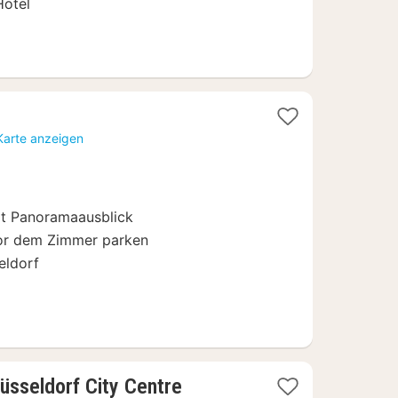
Hotel
ächte
Karte anzeigen
b
9
it Panoramaausblick
 vor dem Zimmer parken
eldorf
sseldorf City Centre