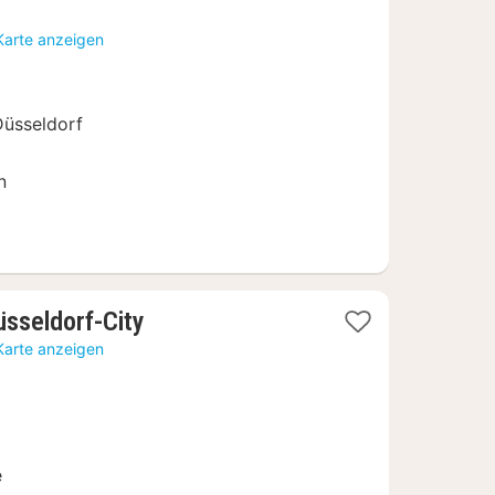
Karte anzeigen
Düsseldorf
n
1
sseldorf-City
Nacht
Karte anzeigen
ab
42,50
€
e