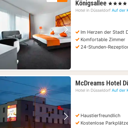
2
Königsallee
, 4 Sterne
Nächte
Hotel in
Düsseldorf
Auf der 
ab
51,20
€
Im Herzen der Stadt 
Vorheriges Bild
Nächstes Bild
Komfortable Zimmer
24-Stunden-Rezeptio
McDreams Hotel Dü
Hotel in
Düsseldorf
Auf der 
Haustierfreundlich
Vorheriges Bild
Nächstes Bild
Kostenlose Parkplätz