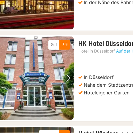
In der Nähe des Bahn
HK Hotel Düsseldor
Gut
7.9
Hotel in
Düsseldorf
Auf der 
In Düsseldorf
Vorheriges Bild
Nächstes Bild
Nahe dem Stadtzent
Hoteleigener Garten