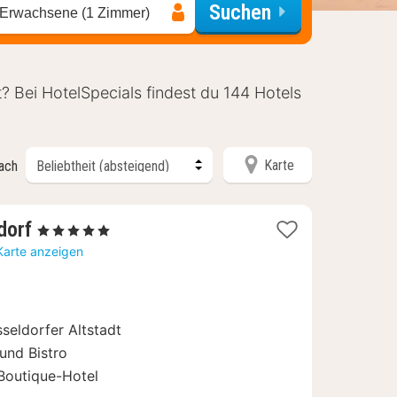
Suchen
 Erwachsene (1 Zimmer)
t? Bei HotelSpecials findest du 144 Hotels
Karte
nach
2
dorf
, 5 Sterne
Nächte
Karte anzeigen
ab
199
€
sseldorfer Altstadt
 und Bistro
 Boutique-Hotel