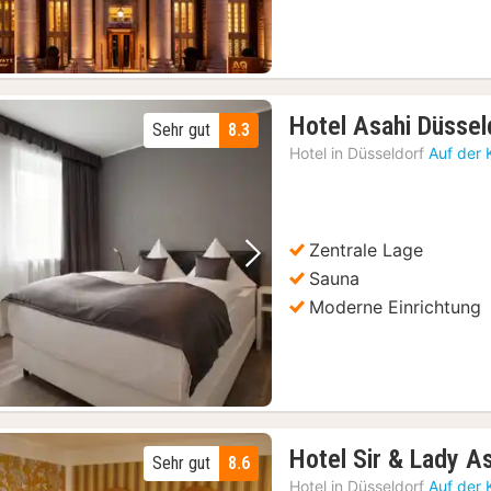
Hotel Asahi Düssel
Sehr gut
8.3
Hotel in
Düsseldorf
Auf der 
Zentrale Lage
Vorheriges Bild
Nächstes Bild
Sauna
Moderne Einrichtung
Hotel Sir & Lady A
Sehr gut
8.6
Hotel in
Düsseldorf
Auf der 