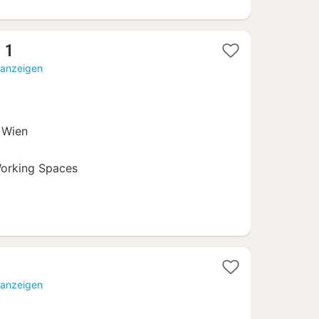
1
 1
Nacht
 anzeigen
ab
99
€
n Wien
orking Spaces
hte
 anzeigen
,50