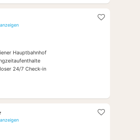
1
Nacht
 anzeigen
ab
71,10
€
Wiener Hauptbahnhof
angzeitaufenthalte
loser 24/7 Check-in
 anzeigen