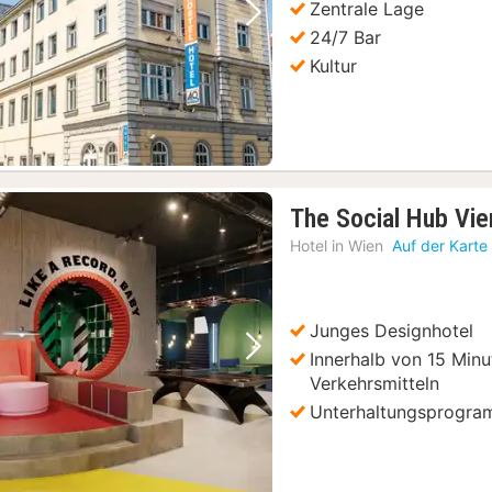
Zentrale Lage
Vorheriges Bild
Nächstes Bild
24/7 Bar
Kultur
The Social Hub Vie
Hotel in
Wien
Auf der Karte
Junges Designhotel
Innerhalb von 15 Minu
Vorheriges Bild
Nächstes Bild
Verkehrsmitteln
Unterhaltungsprogr
Wien: Hard Rock Café mit Menü zum Mittag- oder Abendessen
(153)