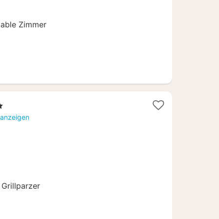
able Zimmer
e
 anzeigen
0
Grillparzer