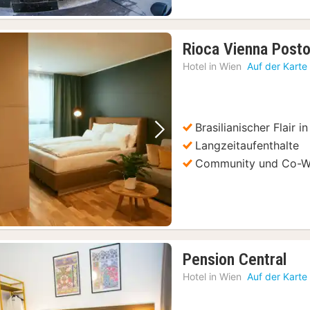
Rioca Vienna Posto
Hotel in
Wien
Auf der Karte
Brasilianischer Flair i
Vorheriges Bild
Nächstes Bild
Langzeitaufenthalte
Community und Co-W
2
Pension Central
Näc
Hotel in
Wien
Auf der Karte
ab
149