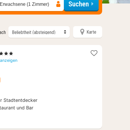
Suchen
 Erwachsene (1 Zimmer)
Karte
nach
2
, 3 Sterne
Nächte
 anzeigen
ab
67,20
€
ür Stadtentdecker
taurant und Bar