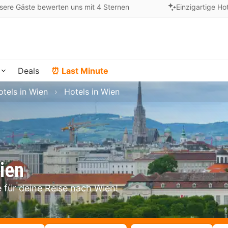
sere Gäste bewerten uns mit 4 Sternen
Einzigartige Ho
Deals
⏰ Last Minute
otels in Wien
Hotels in Wien
ien
 für deine Reise nach Wien!