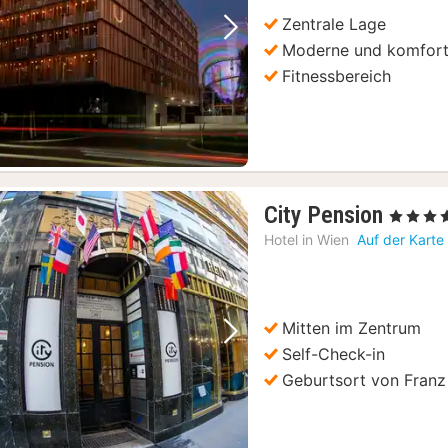
€
Zentrale Lage
Vorheriges Bild
Nächstes Bild
Moderne und komfort
Fitnessbereich
2
City Pension
, 4 Sterne
Nächt
Hotel in
Wien
Auf der Karte
ab
149,5
€
Mitten im Zentrum
Vorheriges Bild
Nächstes Bild
Self-Check-in
Geburtsort von Franz 