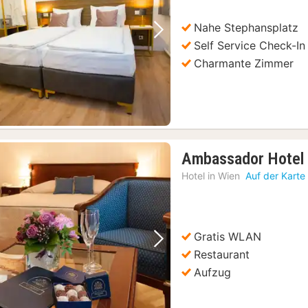
€
Nahe Stephansplatz
Vorheriges Bild
Nächstes Bild
Self Service Check-In
Charmante Zimmer
Ambassador Hotel
Hotel in
Wien
Auf der Karte
Gratis WLAN
Vorheriges Bild
Nächstes Bild
Restaurant
Aufzug