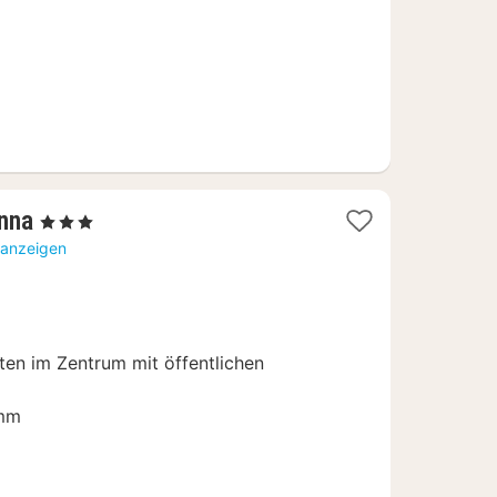
1
nna
, 3 Sterne
Nacht
 anzeigen
ab
86,30
€
ten im Zentrum mit öffentlichen
amm