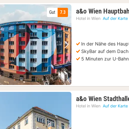
a&o Wien Hauptba
Gut
7.3
Hotel in
Wien
Auf der Karte
In der Nähe des Haup
Vorheriges Bild
Nächstes Bild
SkyBar auf dem Dach
5 Minuten zur U-Bahn
a&o Wien Stadthall
Hotel in
Wien
Auf der Karte