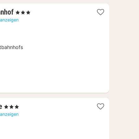
2
hnhof
, 3 Sterne
Nächte
 anzeigen
ab
80,46
€
tbahnhofs
2
e
, 3 Sterne
Nächte
 anzeigen
ab
70,09
€