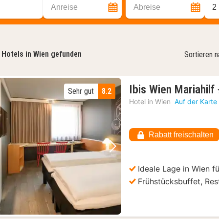
Anreise
Abreise
2
Hotels in Wien gefunden
Sortieren 
Ibis Wien Mariahilf
Sehr gut
8.2
Hotel in
Wien
Auf der Karte
Rabatt freischalten
Vorheriges Bild
Nächstes Bild
Ideale Lage in Wien f
Frühstücksbuffet, Res