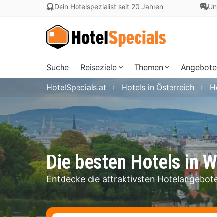
Dein Hotelspezialist seit 20 Jahren
Un
Suche
Reiseziele
Themen
Angebote
HotelSpecials.at
Hotels in Österreich
H
Die besten Hotels in W
Entdecke die attraktivsten Hotelangebote