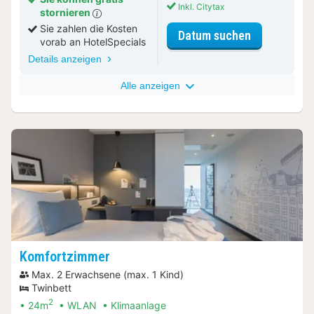
Inkl. Citytax
stornieren
Sie zahlen die Kosten
für Standar
Datum suchen
vorab an HotelSpecials
Details anzeigen
Alle anzeigen
Komfortzimmer
Max. 2 Erwachsene (max. 1 Kind)
Twinbett
2
24m
WLAN
Klimaanlage