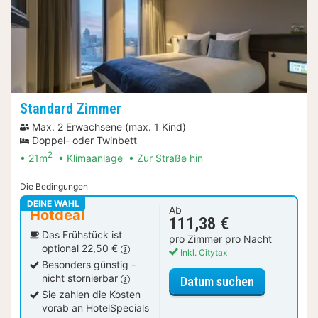
Standard Zimmer
Max. 2 Erwachsene (max. 1 Kind)
Doppel- oder Twinbett
2
21m
Klimaanlage
Zur Straße hin
Die Bedingungen
DEINE WAHL
Ab
Hotdeal
111,38 €
Das Frühstück ist
pro Zimmer pro Nacht
optional 22,50 €
Inkl. Citytax
Besonders günstig -
nicht stornierbar
für Standar
Datum suchen
Sie zahlen die Kosten
vorab an HotelSpecials