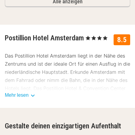
Alle anzeigen
Postillion Hotel Amsterdam
, 4 Sterne
8.5
Das Postillion Hotel Amsterdam liegt in der Nähe des
Zentrums und ist der ideale Ort für einen Ausflug in die
niederländische Hauptstadt. Erkunde Amsterdam mit
dem Fahrrad oder nimm die Bahn, die in der Nähe des
Hotels liegt. Das Postillion Hotel & Convention Center
Mehr lesen
Amsterdam befindet sich in einer alten
Kaugummifabrik und bietet stilvolle und
stimmungsvolle Übernachtungen für jedermann.
Über Postillion Hotel Amsterdam
Gestalte deinen einzigartigen Aufenthalt