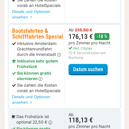
vorab an HotelSpecials
Details und Optionen
ansehen
Bootsfahrten &
Ab
215,50 €
176,13 €
Schifffahrten Special
Rabatt
-18 %
pro Zimmer pro Nacht
Inklusive Amsterdam:
Inkl. Citytax
Grachtenrundfahrt
10 € Servicekosten pro
durch die Innenstadt
Buchung
Inklusive sehr gutem
Frühstück
für Bootsfah
Datum suchen
Sie können gratis
stornieren
Sie zahlen die Kosten
vorab an HotelSpecials
Details und Optionen
ansehen
Ab
Das Frühstück ist
118,13 €
optional 22,50 €
pro Zimmer pro Nacht
Sie können gratis