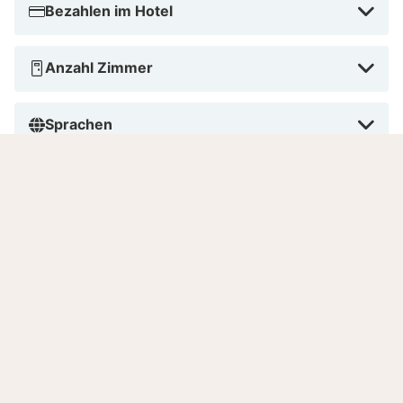
Bezahlen im Hotel
Anzahl Zimmer
Sprachen
good to know
Achtung!
Wenn du ein Zimmer gebucht hast, ist dieses bis
16 Uhr garantiert. Möchtest du später als 16 Uhr
einchecken, dann wende dich bitte an das Hotel.
Um die Reservierung zu bestätigen, wird das Hotel
dich nach Kreditkartendaten fragen.