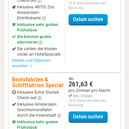
Check-out
10 € Servicekosten pro
Inklusive ARTIS Zoo
Buchung
Amsterdam:
Eintrittskarte
für Erlebnis
Datum suchen
Inklusive sehr gutem
Frühstück
Sie können gratis
stornieren
Sie zahlen die Kosten
vorab an HotelSpecials
Details und Optionen
ansehen
Bootsfahrten &
Ab
261,63 €
Schifffahrten Special
pro Zimmer pro Nacht
Inklusive Extra Stunde
Inkl. Citytax
Check-out
10 € Servicekosten pro
Inklusive Amsterdam:
Buchung
Grachtenrundfahrt
durch die Innenstadt
für Bootsfah
Datum suchen
Inklusive sehr gutem
Frühstück