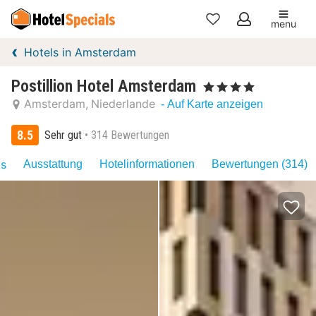
menu
Meine
Hotels in Amsterdam
Favoriten
Postillion Hotel Amsterdam
, 4 Sterne
Amsterdam
Niederlande
- Auf Karte anzeigen
8.5
Sehr gut
314 Bewertungen
as
Ausstattung
Hotelinformationen
Bewertungen (314)