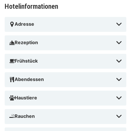
Amsterdam ist bekannt für ihre schönen Kanäle und
Hotelinformationen
viele Museen. Besuche während deines Aufenthalts im
Postillion Hotel Amsterdam zum Beispiel das Anne-
Adresse
Frank-Haus und mache eine Bootsfahrt. Vom Postillion
Hotel & Convention Center findest du zudem in
unmittelbarer Nähe eine Vielzahl an
Rezeption
Einkaufsmöglichkeiten sowie Restaurants und Bars. Für
Ausflüge außerhalb der Stadt ist ein Besuch der
Frühstück
Zaanse Schans oder ein Tagesausflug nach Haarlem
sehr empfehlenswert. Echte Käsefreunde werden
Abendessen
Alkmaar in vollen Zügen genießen.
Haustiere
Rauchen