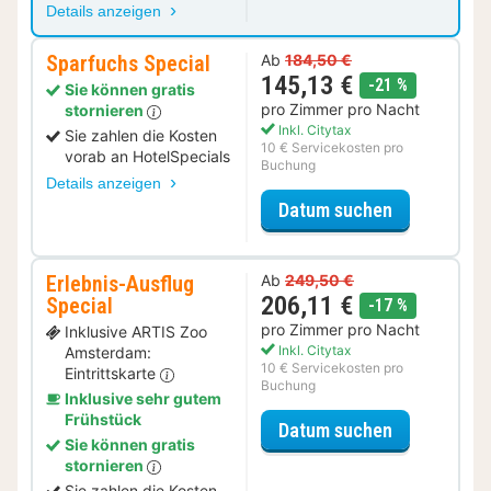
Details anzeigen
Sparfuchs Special
Ab
184,50 €
145,13 €
Rabatt
-21 %
Sie können gratis
pro Zimmer pro Nacht
stornieren
Inkl. Citytax
Sie zahlen die Kosten
10 € Servicekosten pro
vorab an HotelSpecials
Buchung
Details anzeigen
für Sparfuc
Datum suchen
Erlebnis-Ausflug
Ab
249,50 €
206,11 €
Special
Rabatt
-17 %
pro Zimmer pro Nacht
Inklusive ARTIS Zoo
Inkl. Citytax
Amsterdam:
10 € Servicekosten pro
Eintrittskarte
Buchung
Inklusive sehr gutem
Frühstück
für Erlebnis
Datum suchen
Sie können gratis
stornieren
Sie zahlen die Kosten