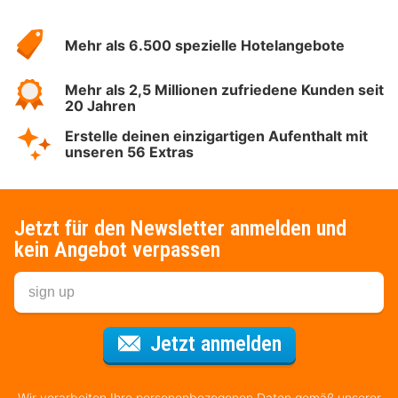
Über
Hotelspecials
Mehr als 6.500 spezielle Hotelangebote
Mehr als 2,5 Millionen zufriedene Kunden seit
20 Jahren
Erstelle deinen einzigartigen Aufenthalt mit
unseren 56 Extras
Jetzt für den Newsletter anmelden und
kein Angebot verpassen
Für den Newsl
Jetzt anmelden
Wir verarbeiten Ihre personenbezogenen Daten gemäß unserer