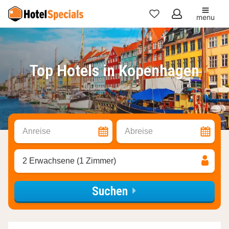
menu
Meine
Favoriten
Top Hotels in Kopenhagen
Anreise
Abreise
2 Erwachsene (1 Zimmer)
Suchen