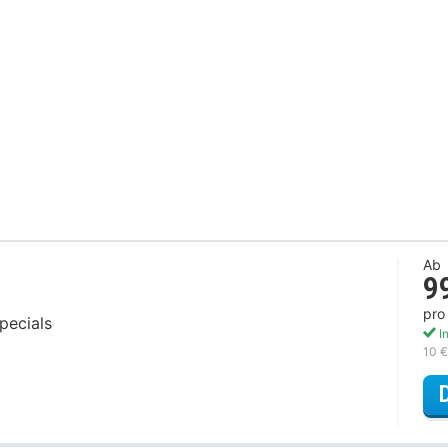
Ab
9
pro
pecials
In
10 €