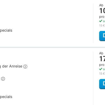
Ab
1
pro
In
15 €
pecials
Ab
1
pro
g der Anreise
In
15 €
h
pecials