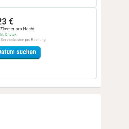
23 €
 Zimmer pro Nacht
kl. Citytax
 Servicekosten pro Buchung
für DinnerSpecial
Datum suchen