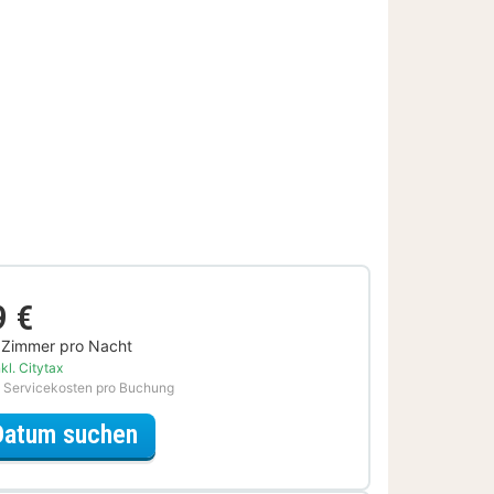
9 €
 Zimmer pro Nacht
kl. Citytax
 Servicekosten pro Buchung
für Sparfuchs Special
Datum suchen