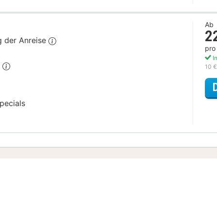
Ab
2
g der Anreise
pro
In
h
10 €
pecials