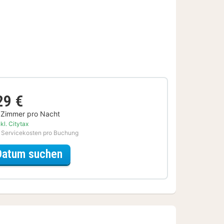
29 €
 Zimmer pro Nacht
kl. Citytax
 Servicekosten pro Buchung
für Upgrade Special
Datum suchen