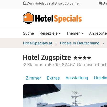
Dein Hotelspezialist seit 20 Jahren
Un
Suche
Reiseziele
Themen
Angebote
HotelSpecials.at
Hotels in Deutschland
Hotel Zugspitze
, 4 Sterne
Klammstraße 19
82467
Garmisch-Part
Zimmer
Extras
Ausstattung
Hoteli