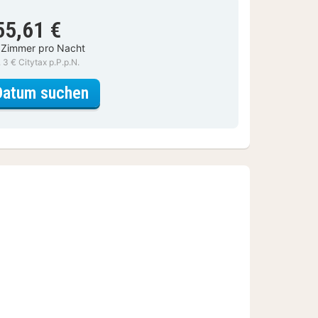
55,61 €
 Zimmer pro Nacht
. 3 € Citytax p.P.p.N.
für Comfort-Doppelzimmer, 1 Dopp
Datum suchen