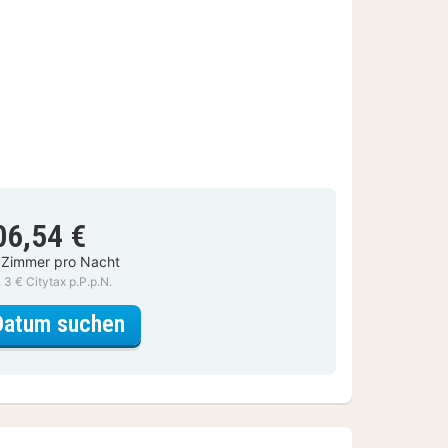
06,54 €
 Zimmer pro Nacht
. 3 € Citytax p.P.p.N.
für Basic-Doppelzimmer, 1 Doppel
Datum suchen