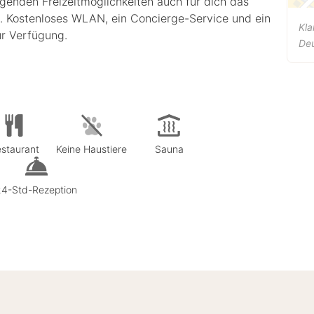
lgenden Freizeitmöglichkeiten auch für dich das
a. Kostenloses WLAN, ein Concierge-Service und ein
Kl
ur Verfügung.
De
staurant
Keine Haustiere
Sauna
24-Std-Rezeption