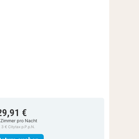
29,91 €
 Zimmer pro Nacht
. 3 € Citytax p.P.p.N.