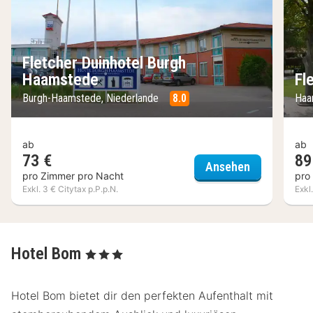
Fletcher Duinhotel Burgh
Haamstede
Fl
Burgh-Haamstede, Niederlande
8.0
Haa
ab
ab
73 €
89
Fletcher Du
Ansehen
pro Zimmer pro Nacht
pro
Exkl. 3 € Citytax p.P.p.N.
Exkl
Hotel Bom
, 3 Sterne
Hotel Bom bietet dir den perfekten Aufenthalt mit