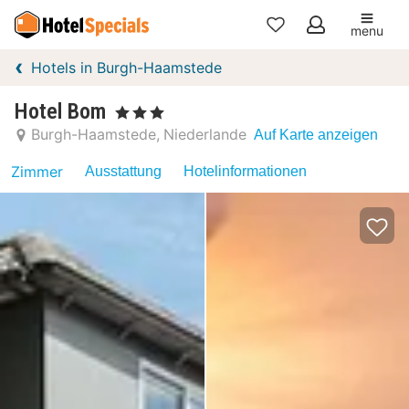
menu
Meine
Hotels in Burgh-Haamstede
Favoriten
Hotel Bom
, 3 Sterne
Burgh-Haamstede
Niederlande
Auf Karte anzeigen
Zimmer
Ausstattung
Hotelinformationen