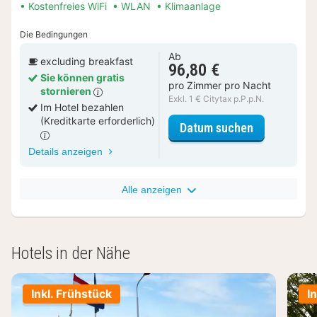
Kostenfreies WiFi
WLAN
Klimaanlage
Die Bedingungen
Ab
excluding breakfast
96,80 €
Sie können gratis
pro Zimmer pro Nacht
stornieren
Exkl. 1 € Citytax p.P.p.N.
Im Hotel bezahlen
(Kreditkarte erforderlich)
für Superior
Datum suchen
Details anzeigen
Alle anzeigen
Hotels in der Nähe
Inkl. Frühstück
I