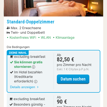
Standard-Doppelzimmer
Max. 2 Erwachsene
Twin- und Doppelbett
Kostenfreies WiFi
WLAN
Klimaanlage
Die Bedingungen
DEINE WAHL
Ab
excluding breakfast
82,50 €
Sie können gratis
pro Zimmer pro Nacht
stornieren
Exkl. 1 € Citytax p.P.p.N.
Im Hotel bezahlen
(Kreditkarte
für Standar
Datum suchen
erforderlich)
Details anzeigen
Ab
excluding breakfast
90 €
Besonders günstig -
pro Zimmer pro Nacht