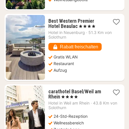
Best Western Premier
1
Hotel Beaulac
, 4 Sterne
Nacht
Hotel in
Neuenburg
·
51.3 Km von
ab
Solothurn
198,34
€
Rabatt freischalten
Gratis WLAN
Restaurant
Aufzug
carathotel Basel/Weil am
1
Rhein
, 4 Sterne
Nacht
Hotel in
Weil am Rhein
·
43.8 Km von
ab
Solothurn
90,24
24-Std-Rezeption
€
Wellnessbereich