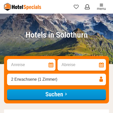
menu
Meine
Favoriten
Hotels in Solothurn
Anreise
Abreise
2 Erwachsene (1 Zimmer)
Suchen