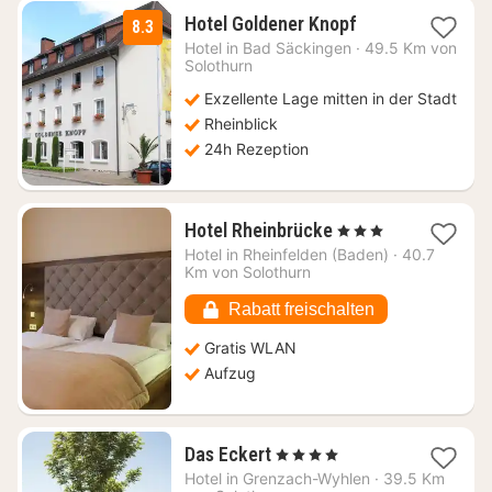
1
Hotel Goldener Knopf
8.3
Nacht
Hotel in
Bad Säckingen
·
49.5 Km von
ab
Solothurn
119,03
Exzellente Lage mitten in der Stadt
€
Rheinblick
24h Rezeption
1
Hotel Rheinbrücke
, 3 Sterne
Nacht
Hotel in
Rheinfelden (Baden)
·
40.7
ab
Km von Solothurn
115,43
€
Rabatt freischalten
Gratis WLAN
Aufzug
1
Das Eckert
, 4 Sterne
Nacht
Hotel in
Grenzach-Wyhlen
·
39.5 Km