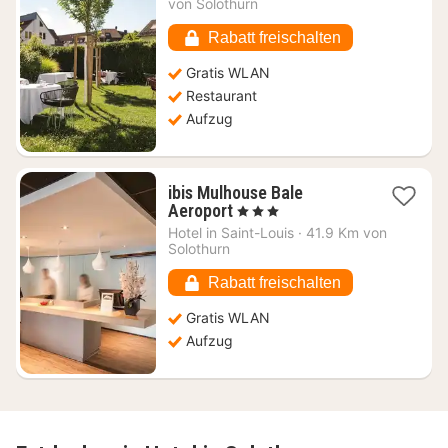
ab
von Solothurn
106,27
€
Rabatt freischalten
Gratis WLAN
Restaurant
Aufzug
ibis Mulhouse Bale
1
Aeroport
, 3 Sterne
Nacht
Hotel in
Saint-Louis
·
41.9 Km von
ab
Solothurn
79,58
€
Rabatt freischalten
Gratis WLAN
Aufzug