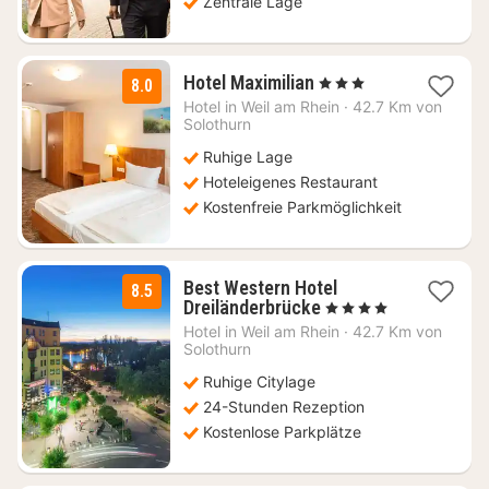
Zentrale Lage
1
Hotel Maximilian
, 3 Sterne
8.0
Nacht
Hotel in
Weil am Rhein
·
42.7 Km von
ab
Solothurn
92,40
Ruhige Lage
€
Hoteleigenes Restaurant
Kostenfreie Parkmöglichkeit
Best Western Hotel
8.5
1
Dreiländerbrücke
, 4 Sterne
Nacht
Hotel in
Weil am Rhein
·
42.7 Km von
ab
Solothurn
104
Ruhige Citylage
€
24-Stunden Rezeption
Kostenlose Parkplätze