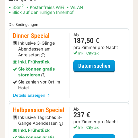
2
33m
Kostenfreies WiFi
WLAN
Blick auf den ruhigen Innenhof
Die Bedingungen
Dinner Special
Ab
187,50 €
Inklusive 3-Gänge
pro Zimmer pro Nacht
Abendessen am
Inkl. Citytax
Anreisetag
Inkl. Frühstück
für Dinner S
Datum suchen
Sie können gratis
stornieren
Sie zahlen vor Ort im
Hotel
Details anzeigen
Halbpension Special
Ab
237 €
Inklusive Tägliches 3-
pro Zimmer pro Nacht
Gänge Abendessen
Inkl. Citytax
Inkl. Frühstück
Sie können gratis