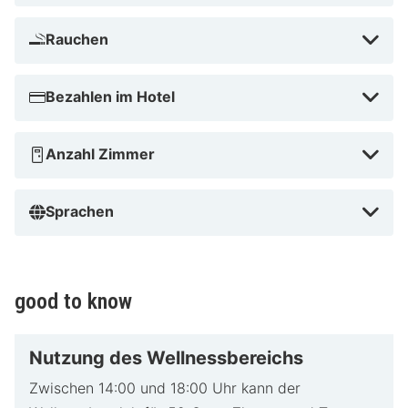
Kombination aus Natur und Luxus. Egal ob du im
Wellnessbereich entspannen oder die wunderschöne
Rauchen
Umgebung erkunden möchtest, das Haus Chresten
bietet alles für einen unvergesslichen Aufenthalt.
Bezahlen im Hotel
Anzahl Zimmer
Sprachen
good to know
Nutzung des Wellnessbereichs
Zwischen 14:00 und 18:00 Uhr kann der