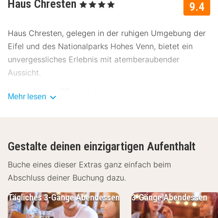
Haus Chresten
, 4 Sterne
9.4
Haus Chresten, gelegen in der ruhigen Umgebung der
Eifel und des Nationalparks Hohes Venn, bietet ein
unvergessliches Erlebnis mit atemberaubender
Aussicht.
Lage Haus Chresten
Mehr lesen
Naturliebhaber werden sich im Haus Chresten
wohlfühlen. Das Hotel liegt erhöht, was eine
bezaubernde Aussicht verspricht. Die Nähe der beiden
Gestalte deinen einzigartigen Aufenthalt
Naturschutzgebiete Eifel und De Hoge Venn ist ideal
für Wander- und Radtouren. Langeweile kommt hier
Buche eines dieser Extras ganz einfach beim
definitiv nicht auf! Das Haus Chresten liegt an einer
Abschluss deiner Buchung dazu.
erhöhten Lage, die eine wunderschöne Aussicht bietet.
Tägliches 3-Gänge Abendessen
3-Gänge Abendessen
Das Zentrum ist nicht weit entfernt und in der Nähe
befinden sich zahlreiche Sehenswürdigkeiten: