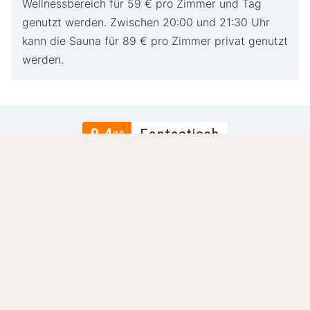
Wellnessbereich für 59 € pro Zimmer und Tag
genutzt werden. Zwischen 20:00 und 21:30 Uhr
kann die Sauna für 89 € pro Zimmer privat genutzt
werden.
9.4
Fantastisch
/10
Basierend auf
81 verifizierte Bewertungen
von
echten Gästen.
Lage
8.8
Preis-Leistungs-Verhältnis
9.1
Gastfreundlichkeit
9.8
Mehr lesen