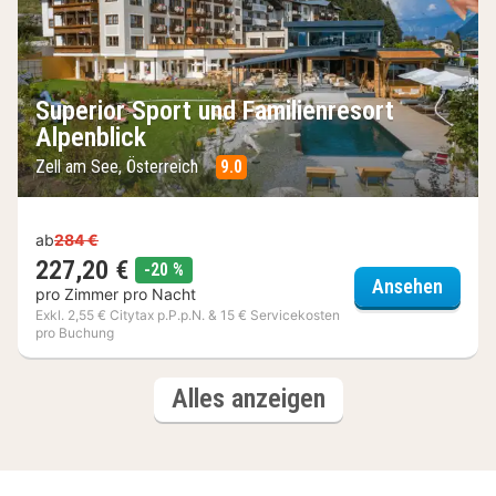
Superior Sport und Familienresort
Alpenblick
Zell am See, Österreich
9.0
ab
284 €
227,20 €
Rabatt
-20 %
Superi
Ansehen
pro Zimmer pro Nacht
Exkl. 2,55 € Citytax p.P.p.N. & 15 € Servicekosten
pro Buchung
(6
Ergebnisse
Alles anzeigen
Ergebnisse)