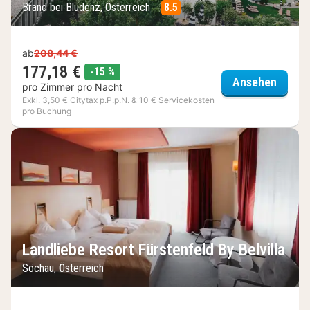
Brand bei Bludenz, Österreich
8.5
ab
208,44 €
177,18 €
Rabatt
-15 %
Wallis
Ansehen
pro Zimmer pro Nacht
Exkl. 3,50 € Citytax p.P.p.N. & 10 € Servicekosten
pro Buchung
Landliebe Resort Fürstenfeld By Belvilla
Söchau, Österreich