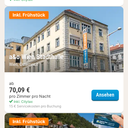
Inkl. Frühstück
a&o Wien Stadthalle
Wien, Österreich
ab
70,09 €
a&o Wi
Ansehen
pro Zimmer pro Nacht
Inkl. Citytax
15 € Servicekosten pro Buchung
Inkl. Frühstück