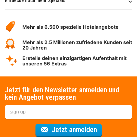
Entdecke noch mehr Specials
Über
Hotelspecials
Mehr als 6.500 spezielle Hotelangebote
Mehr als 2,5 Millionen zufriedene Kunden seit
20 Jahren
Erstelle deinen einzigartigen Aufenthalt mit
unseren 56 Extras
Jetzt für den Newsletter anmelden und
kein Angebot verpassen
Für den Newsl
Jetzt anmelden