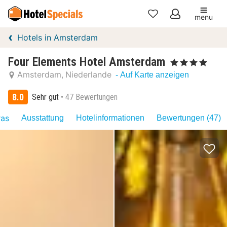
menu
Meine
Hotels in Amsterdam
Favoriten
Four Elements Hotel Amsterdam
, 4 Sterne
Amsterdam
Niederlande
- Auf Karte anzeigen
8.0
Sehr gut
47 Bewertungen
ras
Ausstattung
Hotelinformationen
Bewertungen (47)