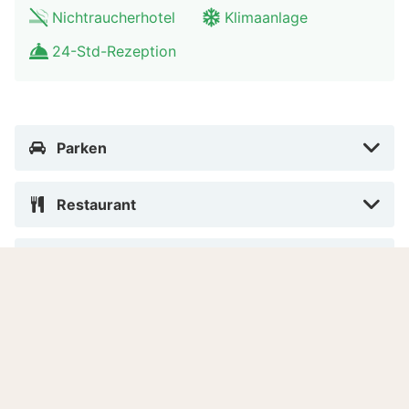
Das Four Elements Hotel Amsterdam liegt direkt am
Nichtraucherhotel
Klimaanlage
wunderschönen Ijmeer im Osten der Hauptstadt. Im
24-Std-Rezeption
Hotel selbst lässt sich schon einiges entdecken, du
solltet es dir aber nicht entgehen lassen, die vielen
sehenswerte Orte Amsterdams zu besuchen.Ein
Highlight im Sommer ist auch der Strand Blijburg, der
Parken
sich direkt vor deinem Hotel befindet.
Restaurant
Barrierefreiheit
Wellness & Spa
Sport & Aktivitäten