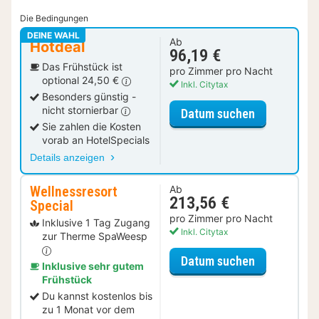
Die Bedingungen
DEINE WAHL
Ab
Hotdeal
96,19 €
Das Frühstück ist
pro Zimmer pro Nacht
optional 24,50 €
Inkl. Citytax
Besonders günstig -
nicht stornierbar
für Comfort 
Datum suchen
Sie zahlen die Kosten
vorab an HotelSpecials
Details anzeigen
Wellnessresort
Ab
213,56 €
Special
pro Zimmer pro Nacht
Inklusive 1 Tag Zugang
Inkl. Citytax
zur Therme SpaWeesp
für Wellness
Datum suchen
Inklusive sehr gutem
Frühstück
Du kannst kostenlos bis
zu 1 Monat vor dem