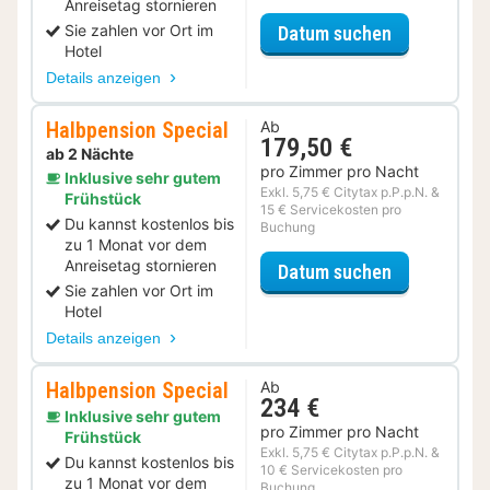
Anreisetag stornieren
für Sparfuc
Sie zahlen vor Ort im
Datum suchen
Hotel
Details anzeigen
Halbpension Special
Ab
179,50 €
ab 2 Nächte
pro Zimmer pro Nacht
Inklusive sehr gutem
Exkl. 5,75 € Citytax p.P.p.N. &
Frühstück
15 € Servicekosten pro
Du kannst kostenlos bis
Buchung
zu 1 Monat vor dem
Anreisetag stornieren
für Halbpens
Datum suchen
Sie zahlen vor Ort im
Hotel
Details anzeigen
Halbpension Special
Ab
234 €
Inklusive sehr gutem
pro Zimmer pro Nacht
Frühstück
Exkl. 5,75 € Citytax p.P.p.N. &
Du kannst kostenlos bis
10 € Servicekosten pro
zu 1 Monat vor dem
Buchung