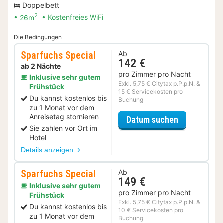
Doppelbett
2
26m
Kostenfreies WiFi
Die Bedingungen
Sparfuchs Special
Ab
142 €
ab 2 Nächte
pro Zimmer pro Nacht
Inklusive sehr gutem
Exkl. 5,75 € Citytax p.P.p.N. &
Frühstück
15 € Servicekosten pro
Du kannst kostenlos bis
Buchung
zu 1 Monat vor dem
Anreisetag stornieren
für Sparfuc
Datum suchen
Sie zahlen vor Ort im
Hotel
Details anzeigen
Sparfuchs Special
Ab
149 €
Inklusive sehr gutem
pro Zimmer pro Nacht
Frühstück
Exkl. 5,75 € Citytax p.P.p.N. &
Du kannst kostenlos bis
10 € Servicekosten pro
zu 1 Monat vor dem
Buchung