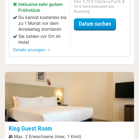
Exkl. 5,75 € Citytax p.P.p.N. &
Inklusive sehr gutem
10 € Servicekosten pro
Frühstück
Buchung
Du kannst kostenlos bis
für Halbpens
zu 1 Monat vor dem
Datum suchen
Anreisetag stornieren
Sie zahlen vor Ort im
Hotel
Details anzeigen
King Guest Room
Max. 2 Erwachsene (max. 1 Kind)