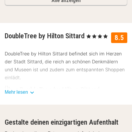
Alle anzeigen
DoubleTree by Hilton Sittard
, 4 Sterne
8.5
DoubleTree by Hilton Sittard befindet sich im Herzen
der Stadt Sittard, die reich an schönen Denkmälern
und Museen ist und zudem zum entspannten Shoppen
einlädt.
Über DoubleTree by Hilton Sittard
Mehr lesen
Das zentral gelegene DoubleTree by Hilton Sittard
bietet einen komfortablen Aufenthalt, der vollkommene
Entspannung ermöglicht. Mit seiner idealen Lage ist es
Gestalte deinen einzigartigen Aufenthalt
perfekt für einen Stadtbummel oder Ausflüge in die