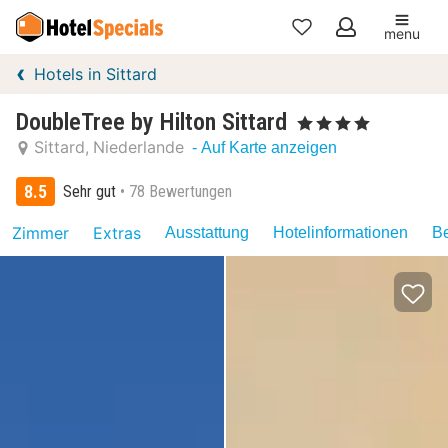
menu
Meine
Hotels in Sittard
Favoriten
DoubleTree by Hilton Sittard
, 4 Sterne
Sittard
Niederlande
- Auf Karte anzeigen
8.5
Sehr gut
78 Bewertungen
Zimmer
Extras
Ausstattung
Hotelinformationen
Be