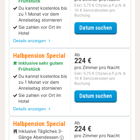
Frühstück
Exkl. 5,75 € Citytax p.P.p.N. &
Du kannst kostenlos bis
10 € Servicekosten pro
zu 1 Monat vor dem
Buchung
Anreisetag stornieren
für Sparfuc
Sie zahlen vor Ort im
Datum suchen
Hotel
Details anzeigen
Halbpension Special
Ab
224 €
Inklusive sehr gutem
pro Zimmer pro Nacht
Frühstück
Exkl. 5,75 € Citytax p.P.p.N. &
Du kannst kostenlos bis
10 € Servicekosten pro
zu 1 Monat vor dem
Buchung
Anreisetag stornieren
für Halbpens
Sie zahlen vor Ort im
Datum suchen
Hotel
Details anzeigen
Halbpension Special
Ab
224 €
Inklusive Tägliches 3-
pro Zimmer pro Nacht
Gänge Abendessen