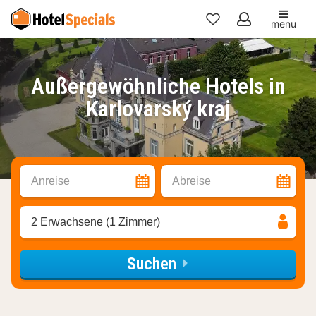
menu
Meine
Favoriten
Außergewöhnliche Hotels in
Karlovarský kraj
Anreise
Abreise
2 Erwachsene (1 Zimmer)
Suchen