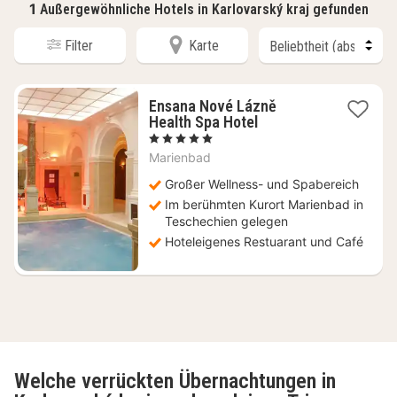
1
Außergewöhnliche Hotels in Karlovarský kraj gefunden
Filter
Karte
Ensana Nové Lázně
1
Health Spa Hotel
Nacht
, 5 Sterne
ab
Marienbad
264,75
€
Großer Wellness- und Spabereich
Im berühmten Kurort Marienbad in
Teschechien gelegen
Hoteleigenes Restuarant und Café
Welche verrückten Übernachtungen in