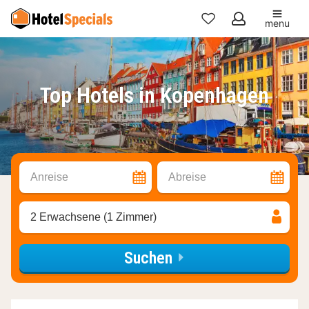
menu
Meine
Favoriten
Top Hotels in Kopenhagen
Anreise
Abreise
2 Erwachsene (1 Zimmer)
Suchen