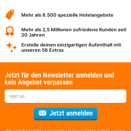
Über
Hotelspecials
Mehr als 6.500 spezielle Hotelangebote
Mehr als 2,5 Millionen zufriedene Kunden seit
20 Jahren
Erstelle deinen einzigartigen Aufenthalt mit
unseren 56 Extras
Jetzt für den Newsletter anmelden und
kein Angebot verpassen
Für den Newsl
Jetzt anmelden
Wir verarbeiten Ihre personenbezogenen Daten gemäß unserer