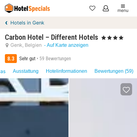
menu
Meine
Hotels in Genk
Favoriten
Carbon Hotel – Different Hotels
, 4 Sterne
Genk
Belgien
- Auf Karte anzeigen
8.3
Sehr gut
59 Bewertungen
ras
Ausstattung
Hotelinformationen
Bewertungen (59)