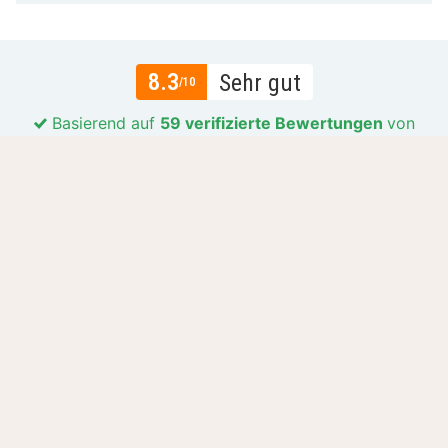
8.3
Sehr gut
/10
Basierend auf
59 verifizierte Bewertungen
von
echten Gästen.
Lage
8.7
Preis-Leistungs-Verhältnis
7.9
Gastfreundlichkeit
8.6
Mehr lesen
all reviews (59)
Lass dich inspirieren