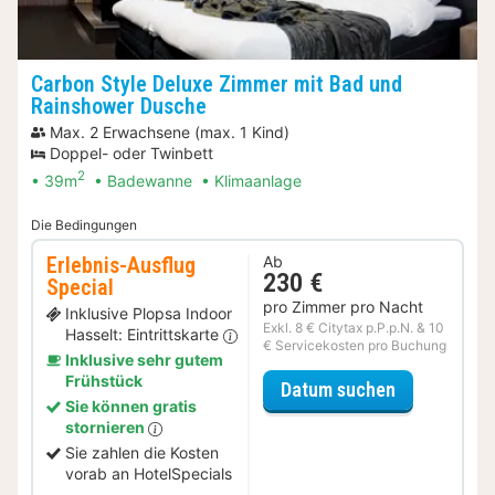
Carbon Style Deluxe Zimmer mit Bad und
Rainshower Dusche
Max. 2 Erwachsene (max. 1 Kind)
Doppel- oder Twinbett
2
39m
Badewanne
Klimaanlage
Die Bedingungen
Erlebnis-Ausflug
Ab
230 €
Special
pro Zimmer pro Nacht
Inklusive Plopsa Indoor
Exkl. 8 € Citytax p.P.p.N. & 10
Hasselt: Eintrittskarte
€ Servicekosten pro Buchung
Inklusive sehr gutem
Frühstück
für Erlebnis
Datum suchen
Sie können gratis
stornieren
Sie zahlen die Kosten
vorab an HotelSpecials