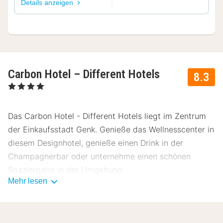
Details anzeigen
Carbon Hotel – Different Hotels
8.3
, 4 Sterne
Das Carbon Hotel - Different Hotels liegt im Zentrum
der Einkaufsstadt Genk. Genieße das Wellnesscenter in
diesem Designhotel, genieße einen Drink in der
Champagnerbar oder unternehme einen schönen
Spaziergang in der Umgebung.
Mehr lesen
Über Carbon Hotel - Different Hotels
Die stilvollen Zimmer des Carbon Hotel - Different
Hotels sind standardmäßig mit einer Sitzecke,