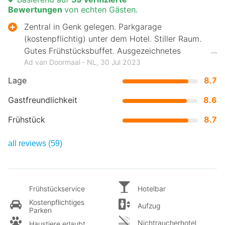
Bewertungen
von echten Gästen.
Zentral in Genk gelegen. Parkgarage
(kostenpflichtig) unter dem Hotel. Stiller Raum.
Gutes Frühstücksbuffet. Ausgezeichnetes
kulinarisches Restaurant Gusto.
Ad van Doormaal ‐ NL, 30 Jul 2023
Lage
8.7
Gastfreundlichkeit
8.6
Frühstück
8.7
all reviews (59)
Frühstückservice
Hotelbar
Kostenpflichtiges
Aufzug
Parken
Nichtraucherhotel
Haustiere erlaubt