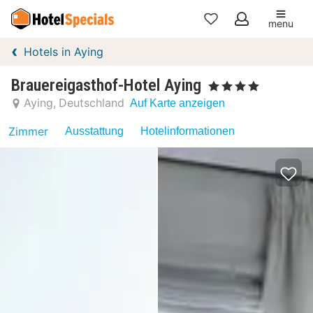
menu
Meine
Hotels in Aying
Favoriten
Brauereigasthof-Hotel Aying
, 4 Sterne
Aying
Deutschland
Auf Karte anzeigen
Zimmer
Ausstattung
Hotelinformationen