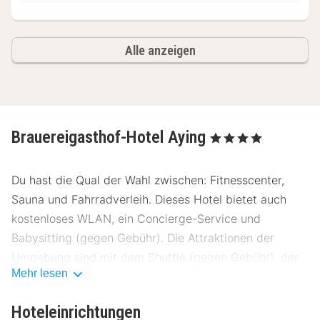
Alle anzeigen
Brauereigasthof-Hotel Aying
, 4 Sterne
Du hast die Qual der Wahl zwischen: Fitnesscenter,
Sauna und Fahrradverleih. Dieses Hotel bietet auch
kostenloses WLAN, ein Concierge-Service und
Babysitting (gegen Gebühr). Die Attraktionen der
Umgebung sind mit dem Shuttle (gegen Gebühr), der
Mehr lesen
im Umkreis von 50 km fährt, in wenigen Minuten
erreichbar.
Hoteleinrichtungen