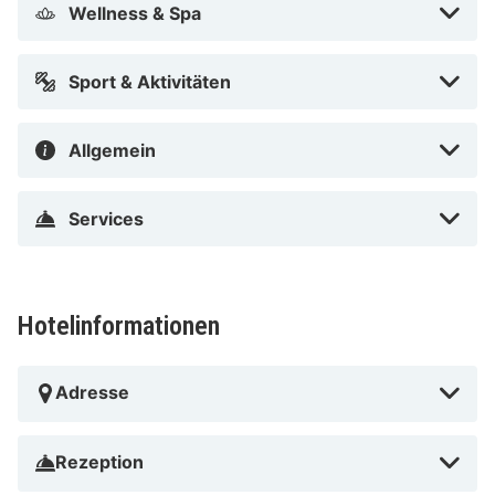
Wellness & Spa
Außerdem findet sich Folgendes vor Ort: Parken ohne
Service (kostenlos).
Sport & Aktivitäten
Fühl dich in den 48 Zimmern, die individuell
ausgestattet sind und Minibar und einen LCD-
Allgemein
Fernseher bieten, wie zu Hause. In deinem Zimmer
findest du ein Pillowtop-Bett mit hochwertige
Services
Bettwaren vor. Ein WLAN-Internetzugang (kostenlos)
ist ebenso verfügbar wie Digitalempfang. Es sind
eigene Badezimmer mit Badewannen oder Duschen
vorhanden, die über kostenlose Toilettenartikel und
Hotelinformationen
Haartrockner verfügen.
Entfernungen werden bis auf 0,1 Kilometer gerundet.
Adresse
BergTierPark Blindham – 6,3 km Kultur- und
Orgelmuseum Altes Schloss Valley – 12 km Freibad
Rezeption
Steinsee – 12,4 km Golfclub Mangfalltal e. V. – 14 km