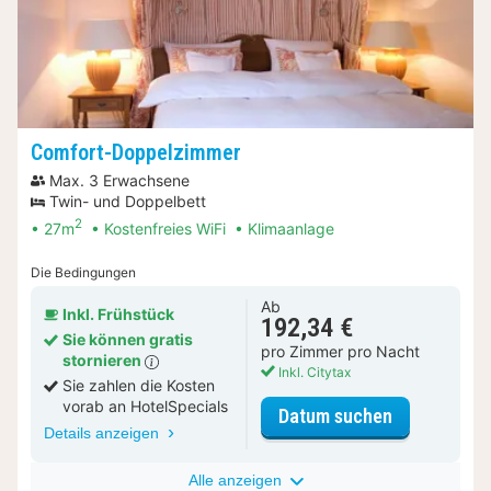
Comfort-Doppelzimmer
Max. 3 Erwachsene
Twin- und Doppelbett
2
27m
Kostenfreies WiFi
Klimaanlage
Die Bedingungen
Ab
Inkl. Frühstück
192,34 €
Sie können gratis
pro Zimmer pro Nacht
stornieren
Inkl. Citytax
Sie zahlen die Kosten
vorab an HotelSpecials
für Comfort
Datum suchen
Details anzeigen
Alle anzeigen