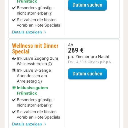
Frühstück
für Wellness
Datum suchen
Besonders günstig -
nicht stornierbar
Sie zahlen die Kosten
vorab an HotelSpecials
Details anzeigen
Wellness mit Dinner
Ab
289 €
Special
pro Zimmer pro Nacht
Inklusive Zugang zum
Exkl. 4,50 € Citytax p.P.p.N.
Wellnessbereich
Inklusive 3-Gänge
für Wellness
Datum suchen
Abendessen am
Anreisetag
Inklusive gutem
Frühstück
Besonders günstig -
nicht stornierbar
Sie zahlen die Kosten
vorab an HotelSpecials
Details anzeigen