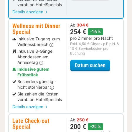
vorab an HotelSpecials
Details anzeigen
Wellness mit Dinner
Ab
304 €
254 €
Special
Rabatt
-16 %
pro Zimmer pro Nacht
Inklusive Zugang zum
Exkl. 4,50 € Citytax p.P.p.N. &
Wellnessbereich
10 € Servicekosten pro
Inklusive 3-Gänge
Buchung
Abendessen am
Anreisetag
für Wellness
Datum suchen
Inklusive gutem
Frühstück
Besonders günstig -
nicht stornierbar
Sie zahlen die Kosten
vorab an HotelSpecials
Details anzeigen
Late Check-out
Ab
250 €
200 €
Special
Rabatt
-20 %