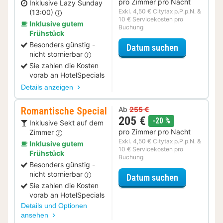
pro Zimmer pro Nacht
Inklusive Lazy Sunday
Exkl. 4,50 € Citytax p.P.p.N. &
(13:00)
10 € Servicekosten pro
Inklusive gutem
Buchung
Frühstück
Besonders günstig -
für Late Ch
Datum suchen
nicht stornierbar
Sie zahlen die Kosten
vorab an HotelSpecials
Details anzeigen
Romantische Special
Ab
255 €
205 €
Rabatt
-20 %
Inklusive Sekt auf dem
pro Zimmer pro Nacht
Zimmer
Exkl. 4,50 € Citytax p.P.p.N. &
Inklusive gutem
10 € Servicekosten pro
Frühstück
Buchung
Besonders günstig -
nicht stornierbar
für Romanti
Datum suchen
Sie zahlen die Kosten
vorab an HotelSpecials
Details und Optionen
ansehen