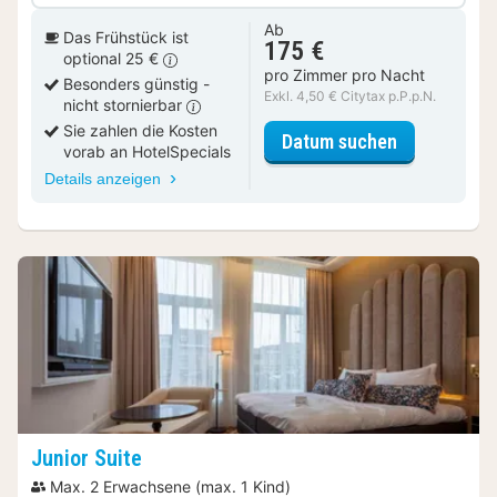
Ab
Das Frühstück ist
175 €
optional 25 €
pro Zimmer pro Nacht
Besonders günstig -
Exkl. 4,50 € Citytax p.P.p.N.
nicht stornierbar
Sie zahlen die Kosten
für Standar
Datum suchen
vorab an HotelSpecials
Details anzeigen
Junior Suite
Max. 2 Erwachsene (max. 1 Kind)