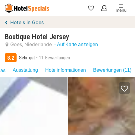
menu
Meine
Hotels in Goes
Favoriten
Boutique Hotel Jersey
Goes
Niederlande
- Auf Karte anzeigen
8.2
Sehr gut
11 Bewertungen
ras
Ausstattung
Hotelinformationen
Bewertungen (11)