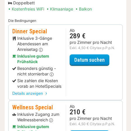
Doppelbett
Kostenfreies WiFi
Klimaanlage
Balkon
Die Bedingungen
Dinner Special
Ab
289 €
Inklusive 3-Gänge
pro Zimmer pro Nacht
Abendessen am
Exkl. 4,50 € Citytax p.P.p.N.
Anreisetag
Inklusive gutem
für Dinner S
Datum suchen
Frühstück
Besonders günstig -
nicht stornierbar
Sie zahlen die Kosten
vorab an HotelSpecials
Details anzeigen
Wellness Special
Ab
210 €
Inklusive Zugang zum
pro Zimmer pro Nacht
Wellnessbereich
Exkl. 4,50 € Citytax p.P.p.N.
Inklusive gutem