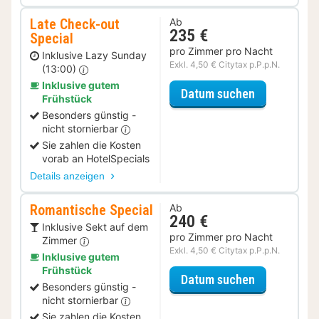
Late Check-out
Ab
235 €
Special
pro Zimmer pro Nacht
Inklusive Lazy Sunday
Exkl. 4,50 € Citytax p.P.p.N.
(13:00)
Inklusive gutem
für Late Ch
Datum suchen
Frühstück
Besonders günstig -
nicht stornierbar
Sie zahlen die Kosten
vorab an HotelSpecials
Details anzeigen
Romantische Special
Ab
240 €
Inklusive Sekt auf dem
pro Zimmer pro Nacht
Zimmer
Exkl. 4,50 € Citytax p.P.p.N.
Inklusive gutem
Frühstück
für Romanti
Datum suchen
Besonders günstig -
nicht stornierbar
Sie zahlen die Kosten