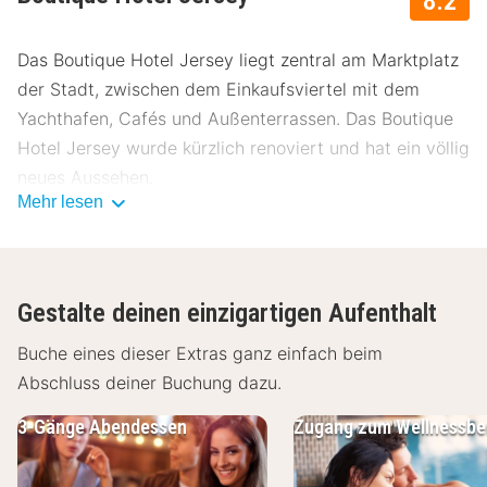
8.2
Das Boutique Hotel Jersey liegt zentral am Marktplatz
der Stadt, zwischen dem Einkaufsviertel mit dem
Yachthafen, Cafés und Außenterrassen. Das Boutique
Hotel Jersey wurde kürzlich renoviert und hat ein völlig
neues Aussehen.
Mehr lesen
Das Hotel verfügt über 30 luxuriöse Zimmer mit vielen
Annehmlichkeiten wie Kaffee- und
Teezubereitungsmöglichkeiten, einer Sitzecke, einem
Gestalte deinen einzigartigen Aufenthalt
Flachbildfernseher, einem Bluetooth-Audiosystem und
einem schönen Blick auf den Marktplatz oder auf den
Buche eines dieser Extras ganz einfach beim
Innengarten. Außerdem verfügen die Zimmer über ein
Abschluss deiner Buchung dazu.
Badezimmer mit Toilette, begehbarer Dusche und
3-Gänge Abendessen
Zugang zum Wellnessbe
Haartrockner. Du willst dich entspannen? Als Hotelgast
kannst du das neues Wellness-Center mit Hallenbad,