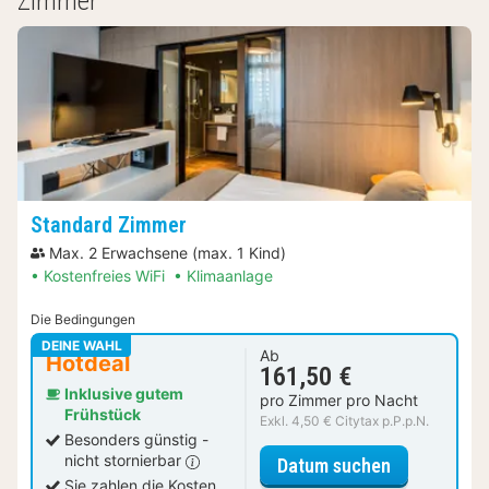
Zimmer
Standard Zimmer
Max. 2 Erwachsene (max. 1 Kind)
Kostenfreies WiFi
Klimaanlage
Die Bedingungen
DEINE WAHL
Ab
Hotdeal
161,50 €
Inklusive gutem
pro Zimmer pro Nacht
Frühstück
Exkl. 4,50 € Citytax p.P.p.N.
Besonders günstig -
nicht stornierbar
für Standar
Datum suchen
Sie zahlen die Kosten