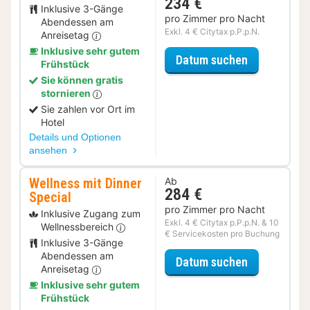
234 €
Inklusive 3-Gänge
pro Zimmer pro Nacht
Abendessen am
Exkl. 4 € Citytax p.P.p.N.
Anreisetag
Inklusive sehr gutem
für Dinner S
Datum suchen
Frühstück
Sie können gratis
stornieren
Sie zahlen vor Ort im
Hotel
Details und Optionen
ansehen
Wellness mit Dinner
Ab
284 €
Special
pro Zimmer pro Nacht
Inklusive Zugang zum
Exkl. 4 € Citytax p.P.p.N. & 10
Wellnessbereich
€ Servicekosten pro Buchung
Inklusive 3-Gänge
Abendessen am
für Wellness
Datum suchen
Anreisetag
Inklusive sehr gutem
Frühstück