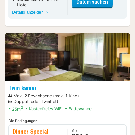
für Luxus D
Datum suchen
Hotel
Details anzeigen
Twin kamer
Max. 2 Erwachsene (max. 1 Kind)
Doppel- oder Twinbett
2
25m
Kostenfreies WiFi
Badewanne
Die Bedingungen
Dinner Special
Ab