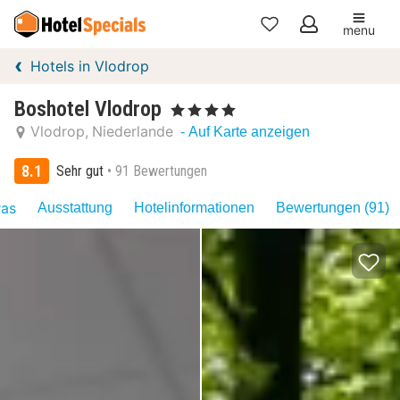
menu
Meine
Hotels in Vlodrop
Favoriten
Boshotel Vlodrop
, 4 Sterne
Vlodrop
Niederlande
- Auf Karte anzeigen
8.1
Sehr gut
91 Bewertungen
ras
Ausstattung
Hotelinformationen
Bewertungen (91)