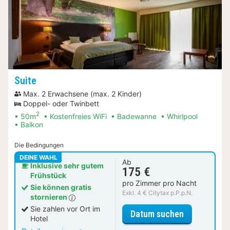
Suite
Max. 2 Erwachsene (max. 2 Kinder)
Doppel- oder Twinbett
2
50m
Kostenfreies WiFi
Badewanne
Whirlpool
Balkon
Die Bedingungen
DEINE WAHL
Ab
Inklusive sehr gutem
175 €
Frühstück
pro Zimmer pro Nacht
Sie können gratis
Exkl. 4 € Citytax p.P.p.N.
stornieren
Sie zahlen vor Ort im
für Suite
Datum suchen
Hotel