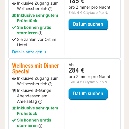
185 €
Inklusive Zugang zum
pro Zimmer pro Nacht
Wellnessbereich
Exkl. 4 € Citytax p.P.p.N.
Inklusive sehr gutem
Frühstück
für Wellness
Datum suchen
Sie können gratis
stornieren
Sie zahlen vor Ort im
Hotel
Details anzeigen
Wellness mit Dinner
Ab
284 €
Special
pro Zimmer pro Nacht
Inklusive Zugang zum
Exkl. 4 € Citytax p.P.p.N.
Wellnessbereich
Inklusive 3-Gänge
für Wellness
Datum suchen
Abendessen am
Anreisetag
Inklusive sehr gutem
Frühstück
Sie können gratis
stornieren