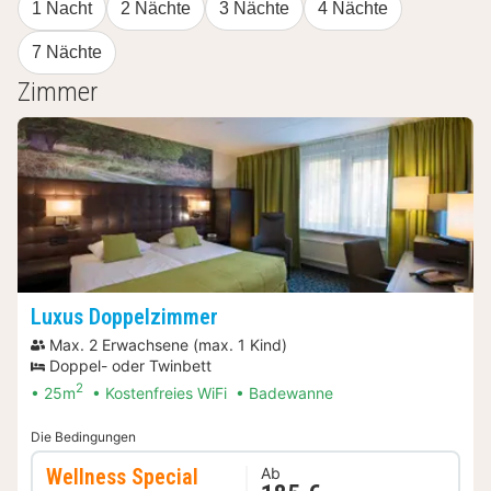
1 Nacht
2 Nächte
3 Nächte
4 Nächte
7 Nächte
Zimmer
Luxus Doppelzimmer
Max. 2 Erwachsene (max. 1 Kind)
Doppel- oder Twinbett
2
25m
Kostenfreies WiFi
Badewanne
Die Bedingungen
Wellness Special
Ab