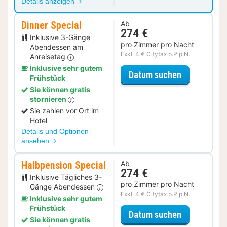
Details anzeigen
Dinner Special
Ab
274 €
Inklusive 3-Gänge
pro Zimmer pro Nacht
Abendessen am
Exkl. 4 € Citytax p.P.p.N.
Anreisetag
Inklusive sehr gutem
für Dinner S
Datum suchen
Frühstück
Sie können gratis
stornieren
Sie zahlen vor Ort im
Hotel
Details und Optionen
ansehen
Halbpension Special
Ab
274 €
Inklusive Tägliches 3-
pro Zimmer pro Nacht
Gänge Abendessen
Exkl. 4 € Citytax p.P.p.N.
Inklusive sehr gutem
Frühstück
für Halbpens
Datum suchen
Sie können gratis