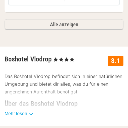
Alle anzeigen
Boshotel Vlodrop
, 4 Sterne
8.1
Das Boshotel Vlodrop befindet sich in einer natürlichen
Umgebung und bietet dir alles, was du für einen
angenehmen Aufenthalt benötigst.
Über das Boshotel Vlodrop
Mehr lesen
Dieses Hotel mit zahlreichen Einrichtungen ist der
ideale Ausgangspunkt für die Erkundung der