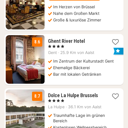
Im Herzen von Brüssel
Nahe dem Großen Markt
Große & luxuriöse Zimmer
1
Ghent River Hotel
8.6
Nacht
, 4 Sterne
ab
Gent
·
25.9 Km von Aalst
129
€
Im Zentrum der Kulturstadt Gent
Ehemalige Bäckerei
Bar mit lokalen Getränken
3
Dolce La Hulpe Brussels
8.7
Nächte
, 4 Sterne
ab
La Hulpe
·
36.1 Km von Aalst
130,87
€
Traumhafte Lage im grünen
Bereich
Kostenlosen Wellnessbereich