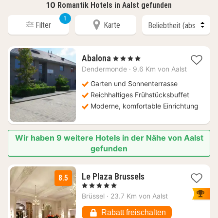
10
Romantik Hotels in Aalst gefunden
1
Filter
Karte
1
Abalona
, 4 Sterne
Nacht
Dendermonde
·
9.6 Km von Aalst
ab
180
Garten und Sonnenterrasse
€
Reichhaltiges Frühstücksbuffet
Moderne, komfortable Einrichtung
Wir haben 9 weitere Hotels in der Nähe von Aalst
gefunden
1
Le Plaza Brussels
8.5
Nacht
, 5 Sterne
ab
Brüssel
·
23.7 Km von Aalst
159
€
Rabatt freischalten