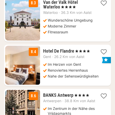
Van der Valk Hôtel
8.3
1
Waterloo
, 4 Sterne
Nacht
Waterloo
·
36.3 Km von Aalst
ab
90
Wunderschöne Umgebung
€
Moderne Zimmer
Fitnessraum
1
Hotel De Flandre
, 4 Sterne
8.4
Nacht
Gent
·
26.2 Km von Aalst
ab
110
Im Herzen von Gent
€
Renoviertes Herrenhaus
Nahe der Sehenswürdigkeiten
1
BANKS Antwerp
, 4 Sterne
8.6
Nacht
Antwerpen
·
38.8 Km von Aalst
ab
114,30
Im Zentrum in der Nähe des
€
Vrijdagmarkts