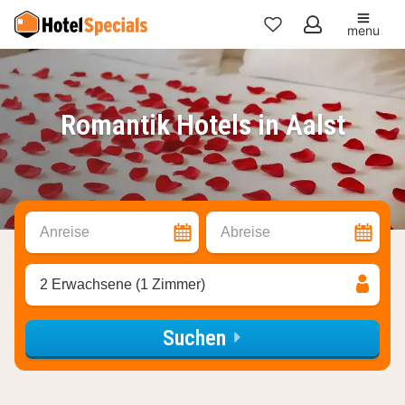
menu
Meine
Favoriten
Romantik Hotels in Aalst
Anreise
Abreise
2 Erwachsene (1 Zimmer)
Suchen