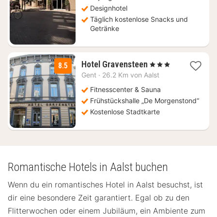
Designhotel
Täglich kostenlose Snacks und
Getränke
1
Hotel Gravensteen
, 3 Sterne
8.5
Nacht
Gent
·
26.2 Km von Aalst
ab
109
Fitnesscenter & Sauna
€
Frühstückshalle „De Morgenstond“
Kostenlose Stadtkarte
Romantische Hotels in Aalst buchen
Wenn du ein romantisches Hotel in Aalst besuchst, ist
dir eine besondere Zeit garantiert. Egal ob zu den
Flitterwochen oder einem Jubiläum, ein Ambiente zum