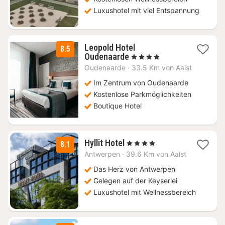
Luxushotel mit viel Entspannung
Leopold Hotel
8.5
1
Oudenaarde
, 4 Sterne
Nacht
Oudenaarde
·
33.5 Km von Aalst
ab
114
Im Zentrum von Oudenaarde
€
Kostenlose Parkmöglichkeiten
Boutique Hotel
2
Hyllit Hotel
, 4 Sterne
8.1
Nächte
Antwerpen
·
39.6 Km von Aalst
ab
104,50
Das Herz von Antwerpen
€
Gelegen auf der Keyserlei
Luxushotel mit Wellnessbereich