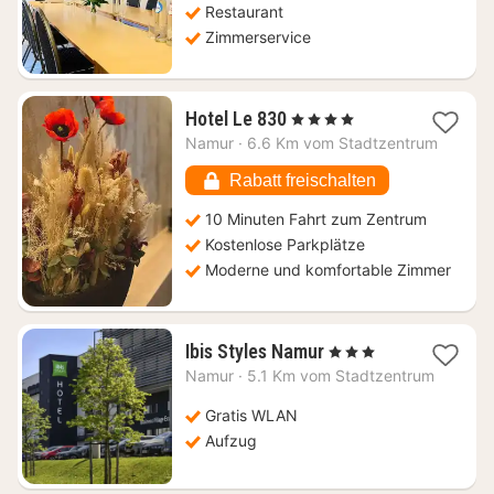
Restaurant
Zimmerservice
1
Hotel Le 830
, 4 Sterne
Nacht
Namur
·
6.6 Km vom Stadtzentrum
ab
103,50
Rabatt freischalten
€
10 Minuten Fahrt zum Zentrum
Kostenlose Parkplätze
Moderne und komfortable Zimmer
1
Ibis Styles Namur
, 3 Sterne
Nacht
Namur
·
5.1 Km vom Stadtzentrum
ab
76,33
Gratis WLAN
€
Aufzug