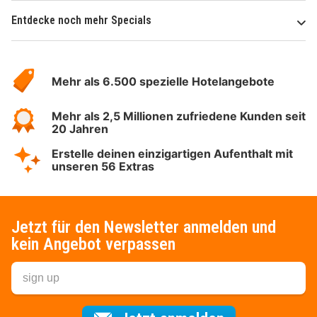
Entdecke noch mehr Specials
Über
Hotelspecials
Mehr als 6.500 spezielle Hotelangebote
Mehr als 2,5 Millionen zufriedene Kunden seit
20 Jahren
Erstelle deinen einzigartigen Aufenthalt mit
unseren 56 Extras
Jetzt für den Newsletter anmelden und
kein Angebot verpassen