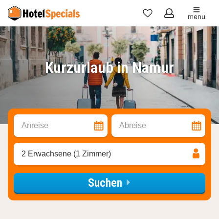
menu
Meine
Favoriten
Kurzurlaub in Namur
Anreise
Abreise
2 Erwachsene (1 Zimmer)
Suchen