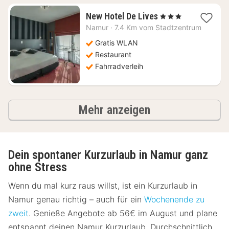
1
New Hotel De Lives
, 3 Sterne
Nacht
Namur
·
7.4 Km vom Stadtzentrum
ab
55,31
Gratis WLAN
€
Restaurant
Fahrradverleih
Ergebnisse
Mehr anzeigen
Dein spontaner Kurzurlaub in Namur ganz
ohne Stress
Wenn du mal kurz raus willst, ist ein Kurzurlaub in
Namur genau richtig – auch für ein
Wochenende zu
zweit
. Genieße Angebote ab 56€ im August und plane
entspannt deinen Namur Kurzurlaub. Durchschnittlich