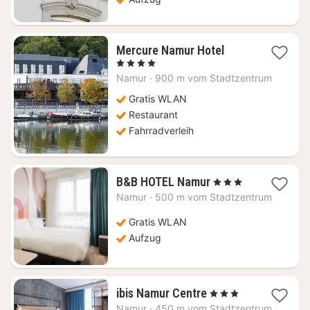
1
Mercure Namur Hotel
Nacht
, 4 Sterne
ab
Namur
·
900 m vom Stadtzentrum
102
€
Gratis WLAN
Restaurant
Fahrradverleih
1
B&B HOTEL Namur
, 3 Sterne
Nacht
Namur
·
500 m vom Stadtzentrum
ab
68,03
Gratis WLAN
€
Aufzug
1
ibis Namur Centre
, 3 Sterne
Nacht
Namur
·
450 m vom Stadtzentrum