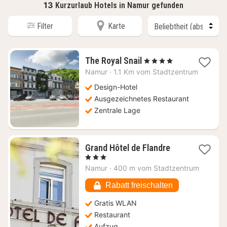
13
Kurzurlaub Hotels in Namur gefunden
Filter
Karte
1
The Royal Snail
, 4 Sterne
Nacht
Namur
·
1.1 Km vom Stadtzentrum
ab
140
Design-Hotel
€
Ausgezeichnetes Restaurant
Zentrale Lage
1
Grand Hôtel de Flandre
Nacht
, 3 Sterne
ab
Namur
·
400 m vom Stadtzentrum
74,09
€
Rabatt freischalten
Gratis WLAN
Restaurant
Aufzug