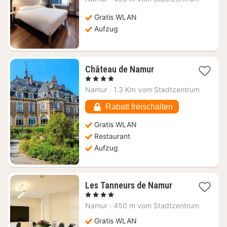
ab
81,21
Gratis WLAN
€
Aufzug
1
Château de Namur
Nacht
, 4 Sterne
ab
Namur
·
1.3 Km vom Stadtzentrum
89,80
€
Rabatt freischalten
Gratis WLAN
Restaurant
Aufzug
1
Les Tanneurs de Namur
Nacht
, 4 Sterne
ab
Namur
·
450 m vom Stadtzentrum
165,18
€
Gratis WLAN