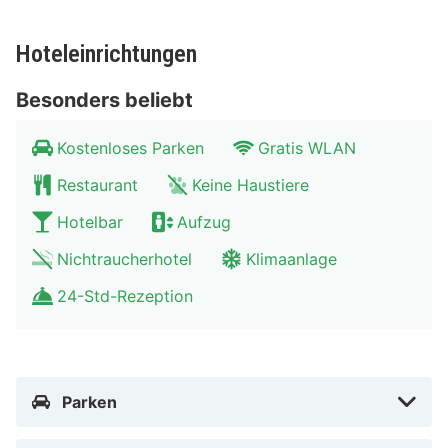
des enormen Hafens kennen lernen. Selbstverständlich
gibt es Zeit für Entspannung, zum Beispiel in Blijdorp-
Hoteleinrichtungen
Zoo. Selbstverständlich finden Einkaufsliebhaber in
Rotterdam auch, was sie benötigen.
Besonders beliebt
Kostenloses Parken
Gratis WLAN
Restaurant
Keine Haustiere
Hotelbar
Aufzug
Nichtraucherhotel
Klimaanlage
24-Std-Rezeption
Parken