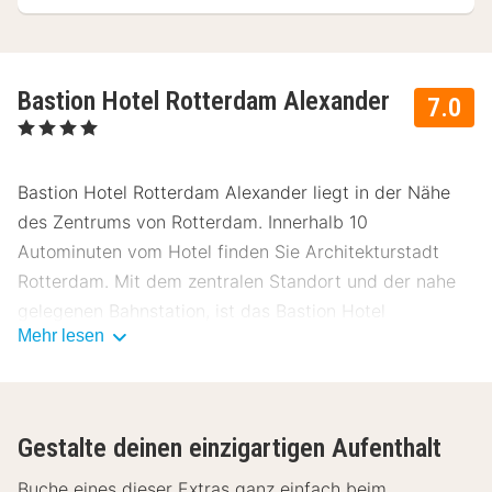
Bastion Hotel Rotterdam Alexander
7.0
, 4 Sterne
Bastion Hotel Rotterdam Alexander liegt in der Nähe
des Zentrums von Rotterdam. Innerhalb 10
Autominuten vom Hotel finden Sie Architekturstadt
Rotterdam. Mit dem zentralen Standort und der nahe
gelegenen Bahnstation, ist das Bastion Hotel
Mehr lesen
Rotterdam Alexander eine ausgezeichnete Basis für
einen Besuch der weltberühmten niederländischen
Stadt.
Gestalte deinen einzigartigen Aufenthalt
Die 105 komfortablen Deluxe Zimmer sind mit einem
TV, ein Telefon, einer Minibar und einem Kaffee- und
Buche eines dieser Extras ganz einfach beim