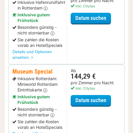
pro Zimmer pro Nacht
Inklusive Hafenrundfahrt
Inkl. Citytax
in Rotterdam
Inklusive gutem
für Bootsfah
Datum suchen
Frühstück
Besonders günstig -
nicht stornierbar
Sie zahlen die Kosten
vorab an HotelSpecials
Details und Optionen
ansehen
Museum Special
Ab
144,29 €
Inklusive Rotterdam:
pro Zimmer pro Nacht
Miniworld Rotterdam
Inkl. Citytax
Eintrittskarte
Inklusive gutem
für Museum 
Datum suchen
Frühstück
Besonders günstig -
nicht stornierbar
Sie zahlen die Kosten
vorab an HotelSpecials