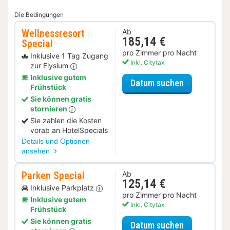
Die Bedingungen
Wellnessresort
Ab
185,14 €
Special
pro Zimmer pro Nacht
Inklusive 1 Tag Zugang
Inkl. Citytax
zur Elysium
Inklusive gutem
für Wellness
Datum suchen
Frühstück
Sie können gratis
stornieren
Sie zahlen die Kosten
vorab an HotelSpecials
Details und Optionen
ansehen
Parken Special
Ab
125,14 €
Inklusive Parkplatz
pro Zimmer pro Nacht
Inklusive gutem
Inkl. Citytax
Frühstück
Sie können gratis
für Parken S
Datum suchen