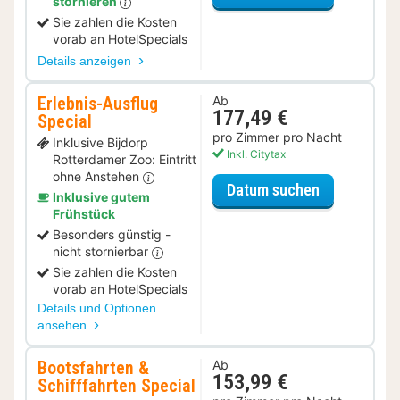
stornieren
Sie zahlen die Kosten
vorab an HotelSpecials
Details anzeigen
Erlebnis-Ausflug
Ab
177,49 €
Special
pro Zimmer pro Nacht
Inklusive Bijdorp
Inkl. Citytax
Rotterdamer Zoo: Eintritt
ohne Anstehen
für Erlebnis
Datum suchen
Inklusive gutem
Frühstück
Besonders günstig -
nicht stornierbar
Sie zahlen die Kosten
vorab an HotelSpecials
Details und Optionen
ansehen
Bootsfahrten &
Ab
153,99 €
Schifffahrten Special