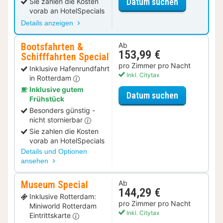
für Luxus Z
Datum suchen
Sie zahlen die Kosten
vorab an HotelSpecials
Details anzeigen
Bootsfahrten &
Ab
153,99 €
Schifffahrten Special
pro Zimmer pro Nacht
Inklusive Hafenrundfahrt
Inkl. Citytax
in Rotterdam
Inklusive gutem
für Bootsfah
Datum suchen
Frühstück
Besonders günstig -
nicht stornierbar
Sie zahlen die Kosten
vorab an HotelSpecials
Details und Optionen
ansehen
Museum Special
Ab
144,29 €
Inklusive Rotterdam:
pro Zimmer pro Nacht
Miniworld Rotterdam
Inkl. Citytax
Eintrittskarte