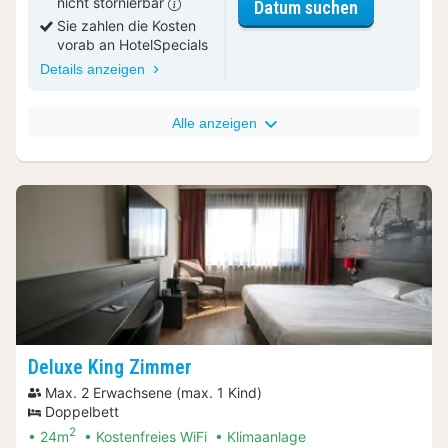
nicht stornierbar
für Deluxe 
Datum suchen
Sie zahlen die Kosten
vorab an HotelSpecials
Details anzeigen
Alle anzeigen
Deluxe King Zimmer
Max. 2 Erwachsene (max. 1 Kind)
Doppelbett
2
24m
Kostenfreies WiFi
Klimaanlage