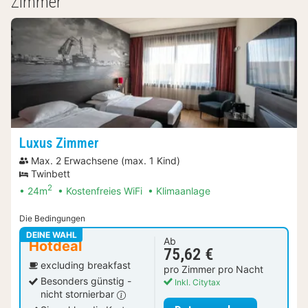
Zimmer
Luxus Zimmer
Max. 2 Erwachsene (max. 1 Kind)
Twinbett
2
24m
Kostenfreies WiFi
Klimaanlage
Die Bedingungen
DEINE WAHL
Ab
Hotdeal
75,62 €
excluding breakfast
pro Zimmer pro Nacht
Besonders günstig -
Inkl. Citytax
nicht stornierbar