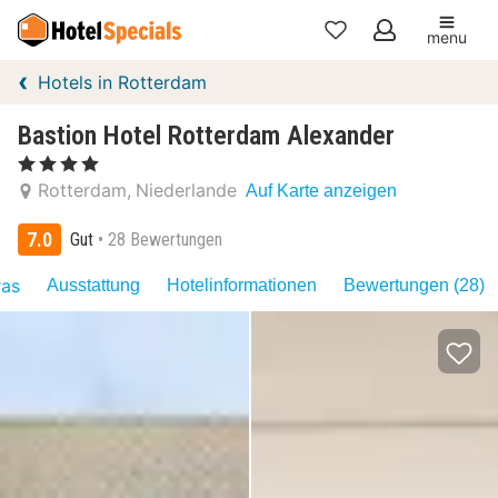
menu
Meine
Hotels in Rotterdam
Favoriten
Bastion Hotel Rotterdam Alexander
, 4 Sterne
Rotterdam
Niederlande
Auf Karte anzeigen
7.0
Gut
28 Bewertungen
ras
Ausstattung
Hotelinformationen
Bewertungen (28)