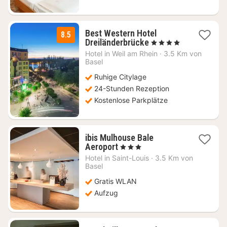
Best Western Hotel
8.5
1
Dreiländerbrücke
, 4 Sterne
Nacht
Hotel in
Weil am Rhein
·
3.5 Km von
ab
Basel
104
Ruhige Citylage
€
24-Stunden Rezeption
Kostenlose Parkplätze
ibis Mulhouse Bale
1
Aeroport
, 3 Sterne
Nacht
Hotel in
Saint-Louis
·
3.5 Km von
ab
Basel
79,58
Gratis WLAN
€
Aufzug