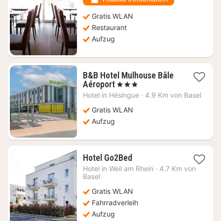
Gratis WLAN
Restaurant
Aufzug
B&B Hotel Mulhouse Bâle
1
Aéroport
, 3 Sterne
Nacht
Hotel in
Hésingue
·
4.9 Km von Basel
ab
73,27
Gratis WLAN
€
Aufzug
1
Hotel Go2Bed
Nacht
Hotel in
Weil am Rhein
·
4.7 Km von
ab
Basel
115,83
Gratis WLAN
€
Fahrradverleih
Aufzug