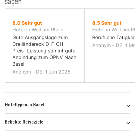
sagen
von
von
8.0
Sehr gut
8.5
Sehr gut
10,
10,
Hotel in Weil am Rhein
Hotel in Weil am R
Gute Ausgangslage zum
Berufliche Tätigkei
Dreiländereck D-F-CH
Anonym ‐ DE, 1 M
Preis- Leistung stimmt gute
Anbindung zum ÖPNV Nach
Basel
Anonym ‐ DE, 1 Jun 2025
Hoteltypen in Basel
Beliebte Reiseziele