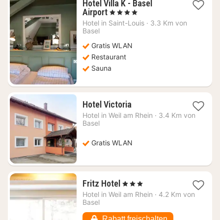
Hotel Villa K - Basel
1
Airport
, 4 Sterne
Nacht
Hotel in
Saint-Louis
·
3.3 Km von
ab
Basel
115,94
Gratis WLAN
€
Restaurant
Sauna
1
Hotel Victoria
Nacht
Hotel in
Weil am Rhein
·
3.4 Km von
ab
Basel
79,44
€
Gratis WLAN
1
Fritz Hotel
, 3 Sterne
Nacht
Hotel in
Weil am Rhein
·
4.2 Km von
ab
Basel
114,01
€
Rabatt freischalten