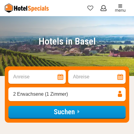
menu
Meine
Favoriten
Hotels in Basel
Anreise
Abreise
2 Erwachsene (1 Zimmer)
Suchen