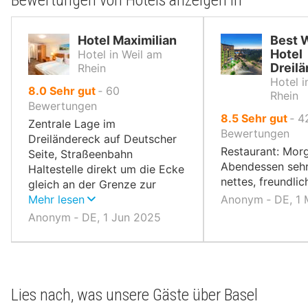
Bewertungen von Hotels anzeigen in
Hotel Maximilian
Best 
Hotel
Hotel in Weil am
Dreil
Rhein
Hotel i
von
8.0
Sehr gut
‐
60
Rhein
10,
Bewertungen
von
8.5
Sehr gut
‐
4
Zentrale Lage im
10,
Bewertungen
Dreiländereck auf Deutscher
Restaurant: Mor
Seite, Straßeenbahn
Abendessen sehr
Haltestelle direkt um die Ecke
nettes, freundlic
gleich an der Grenze zur
Baslerstadtgrenze.
Mehr lesen
Anonym ‐ DE, 1
Anonym ‐ DE, 1 Jun 2025
Lies nach, was unsere Gäste über Basel