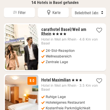
14
Hotels in Basel gefunden
Filter
Karte
carathotel Basel/Weil am
1
Rhein
, 4 Sterne
Nacht
Hotel in
Weil am Rhein
·
4.6 Km von
ab
Basel
90,24
24-Std-Rezeption
€
Wellnessbereich
Zentrale Lage
1
Hotel Maximilian
, 3 Sterne
8.0
Nacht
Hotel in
Weil am Rhein
·
3.5 Km von
ab
Basel
114,40
Ruhige Lage
€
Hoteleigenes Restaurant
Kostenfreie Parkmöglichkeit