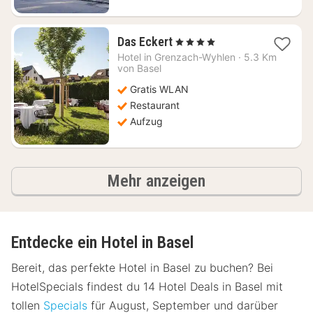
1
Das Eckert
, 4 Sterne
Nacht
Hotel in
Grenzach-Wyhlen
·
5.3 Km
ab
von Basel
101,41
Gratis WLAN
€
Restaurant
Aufzug
Ergebnisse
Mehr anzeigen
Entdecke ein Hotel in Basel
Bereit, das perfekte Hotel in Basel zu buchen? Bei
HotelSpecials findest du 14 Hotel Deals in Basel mit
tollen
Specials
für August, September und darüber