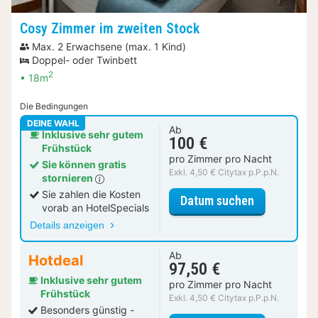
Cosy Zimmer im zweiten Stock
Max. 2 Erwachsene (max. 1 Kind)
Doppel- oder Twinbett
2
18m
Die Bedingungen
DEINE WAHL
Ab
Inklusive sehr gutem
100 €
Frühstück
pro Zimmer pro Nacht
Sie können gratis
Exkl. 4,50 € Citytax p.P.p.N.
stornieren
Sie zahlen die Kosten
für Cosy Zi
Datum suchen
vorab an HotelSpecials
Details anzeigen
Ab
Hotdeal
97,50 €
Inklusive sehr gutem
pro Zimmer pro Nacht
Frühstück
Exkl. 4,50 € Citytax p.P.p.N.
Besonders günstig -