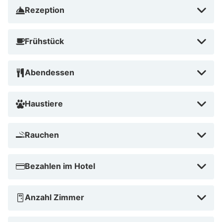
Badhotel Renesse. Entspann dich in den
Rezeption
Wintermonaten im Whirlpool oder erfrische dich im
Außenpool (in den Sommermonaten geöffnet) für
Frühstück
ultimative Entspannung. Du kannst auch eine
Reservierung im Beach Spa Renesse für Entspannung
im privaten Wellnessbereich vornehmen. Außerdem
Abendessen
kannst du das Spa komplett für 2 bis 4 Personen
buchen und zahlst 30€ pro Person für 2 Stunden. Der
Haustiere
Einzelzimmerzuschlag beträgt 15€. Der Preis beinhaltet
die Nutzung von Bademantel, Badeschuhen, Badetuch,
Rauchen
einem Ingwer-Shot, Smoothie und Kräutertee.
Tipps von HotelSpecials
Bezahlen im Hotel
Das sind 5 Gründe, warum du einen Aufenthalt im
Badhotel Renesse buchen solltest:
Anzahl Zimmer
Perfekte Lage im Zentrum und in Strandnähe