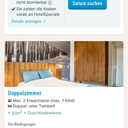
nicht stornierbar
für Cosy Zi
Datum suchen
Sie zahlen die Kosten
vorab an HotelSpecials
Details anzeigen
Doppelzimmer
Max. 2 Erwachsene (max. 1 Kind)
Doppel- oder Twinbett
2
20m
Duschbadewanne
Die Bedingungen