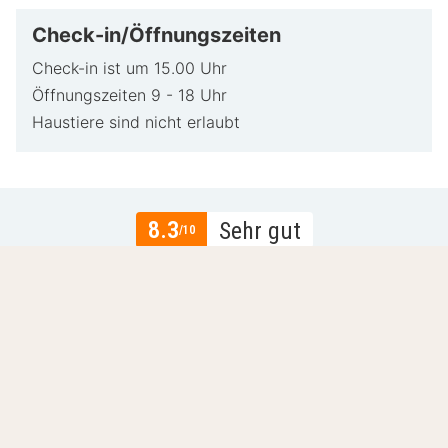
Renesse vereint Ruhe, Komfort und eine wunderschöne
Check-in/Öffnungszeiten
Küstenlage, ideal für einen wunderbaren Aufenthalt in
Zeeland.
Check-in ist um 15.00 Uhr
Öffnungszeiten 9 - 18 Uhr
Haustiere sind nicht erlaubt
8.3
Sehr gut
/10
Basierend auf
136 verifizierte Bewertungen
von
echten Gästen.
Lage
8.7
Preis-Leistungs-Verhältnis
7.9
Gastfreundlichkeit
8.6
Mehr lesen