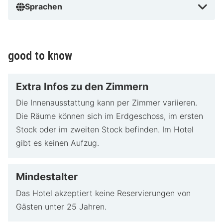
Hervorragende Bewertungen von zufriedenen
Sprachen
Gästen
Freundliches und hilfsbereites Personal
Umfangreiche Wellness-Einrichtungen
Idealer Ausgangspunkt für die Erkundung von
good to know
Zeeland
Warum HotelSpecials Badhotel Renesse
empfiehlt
Extra Infos zu den Zimmern
Die Innenausstattung kann per Zimmer variieren.
Das Badhotel Renesse ist aufgrund seiner Lage im
Die Räume können sich im Erdgeschoss, im ersten
schönen Renesse, nicht weit vom Strand, dem Zentrum
Stock oder im zweiten Stock befinden. Im Hotel
und der Natur Zeelands entfernt, eine ideale Wahl. Das
gibt es keinen Aufzug.
Hotel bietet hervorragende Einrichtungen wie einen
Whirlpool, einen Außenpool und ein Restaurant, das für
seine köstlichen Gerichte bekannt ist. Die Gegend
Mindestalter
eignet sich hervorragend zum Radfahren und Wandern
Das Hotel akzeptiert keine Reservierungen von
und das Hotel vermietet Fahrräder, um die
Gästen unter 25 Jahren.
wunderschöne Natur zu erkunden. Das Badhotel