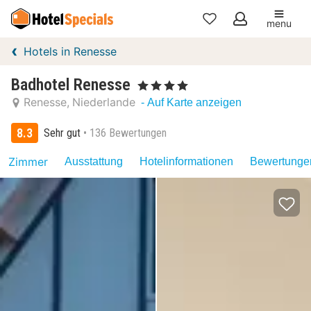
menu
Meine
Hotels in Renesse
Favoriten
Badhotel Renesse
, 4 Sterne
Renesse
Niederlande
- Auf Karte anzeigen
8.3
Sehr gut
136 Bewertungen
Zimmer
Ausstattung
Hotelinformationen
Bewertungen