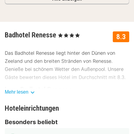
Badhotel Renesse
, 4 Sterne
8.3
Das Badhotel Renesse liegt hinter den Dünen von
Zeeland und den breiten Stränden von Renesse.
Genieße bei schönem Wetter den Außenpool. Unsere
Gäste bewerten dieses Hotel im Durchschnitt mit 8.3.
Lage Badhotel Renesse
Mehr lesen
Das Badhotel Renesse liegt im Zentrum und 15
Hoteleinrichtungen
Gehminuten vom Strand entfernt. Naturliebhaber sind
in Renesse genau richtig. Die abwechslungsreiche
Besonders beliebt
Landschaft mit Wäldern, Dünen, Poldern und natürlich
dem Strand lädt zu langen Rad- und Wandertouren ein.