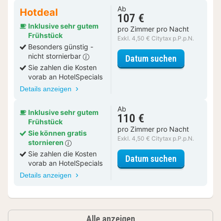
Ab
Hotdeal
107 €
Inklusive sehr gutem
pro Zimmer pro Nacht
Frühstück
Exkl. 4,50 € Citytax p.P.p.N.
Besonders günstig -
nicht stornierbar
für Doppelz
Datum suchen
Sie zahlen die Kosten
vorab an HotelSpecials
Details anzeigen
Ab
Inklusive sehr gutem
110 €
Frühstück
pro Zimmer pro Nacht
Sie können gratis
Exkl. 4,50 € Citytax p.P.p.N.
stornieren
Sie zahlen die Kosten
für Doppelz
Datum suchen
vorab an HotelSpecials
Details anzeigen
Alle anzeigen