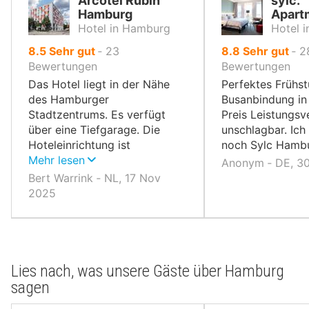
Arcotel Rubin
sylc.
Hamburg
Apart
Hotel in Hamburg
Hotel 
von
von
8.5
Sehr gut
‐
23
8.8
Sehr gut
‐
2
10,
10,
Bewertungen
Bewertungen
Das Hotel liegt in der Nähe
Perfektes Frühst
des Hamburger
Busanbindung in 
Stadtzentrums. Es verfügt
Preis Leistungsve
über eine Tiefgarage. Die
unschlagbar. Ich
Hoteleinrichtung ist
noch Sylc Hamb
geschmackvoll und
Mehr lesen
Anonym ‐ DE, 30
ansprechend. Das Frühstück
Bert Warrink ‐ NL, 17 Nov
ist hervorragend.
2025
Lies nach, was unsere Gäste über Hamburg
sagen