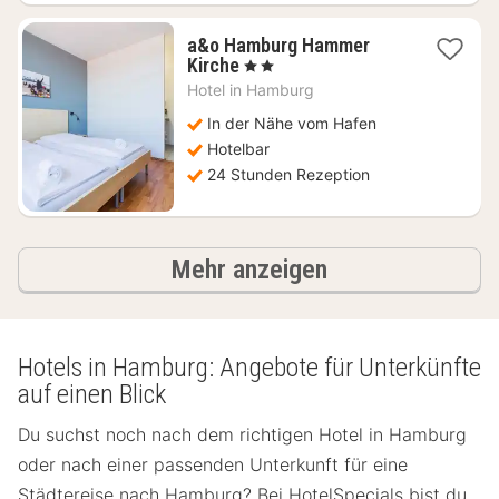
a&o Hamburg Hammer
2
Kirche
, 2 Sterne
Nächte
Hotel in
Hamburg
ab
83,03
In der Nähe vom Hafen
€
Hotelbar
24 Stunden Rezeption
Ergebnisse
Mehr anzeigen
Hotels in Hamburg: Angebote für Unterkünfte
auf einen Blick
Du suchst noch nach dem richtigen Hotel in Hamburg
oder nach einer passenden Unterkunft für eine
Städtereise nach Hamburg? Bei HotelSpecials bist du