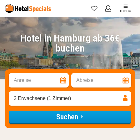
menu
Meine
Favoriten
Hotel in Hamburg ab 36€
buchen
Anreise
Abreise
2 Erwachsene (1 Zimmer)
Suchen