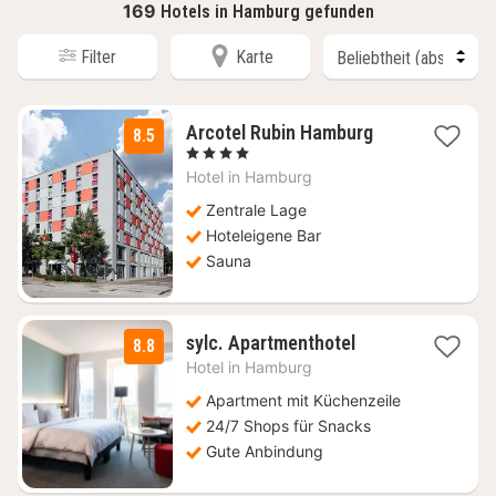
169
Hotels in Hamburg gefunden
Filter
Karte
1
Arcotel Rubin Hamburg
8.5
Nacht
, 4 Sterne
ab
Hotel in
Hamburg
104,52
€
Zentrale Lage
Hoteleigene Bar
Sauna
2
sylc. Apartmenthotel
8.8
Nächte
Hotel in
Hamburg
ab
96
Apartment mit Küchenzeile
€
24/7 Shops für Snacks
Gute Anbindung