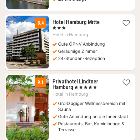
1
Hotel Hamburg Mitte
8.4
Nacht
, 3 Sterne
ab
Hotel in
Hamburg
107,10
€
Gute ÖPNV Anbindung
Geräumige Zimmer
24-Stunden-Rezeption
Privathotel Lindtner
9.1
1
Hamburg
, 5 Sterne
Nacht
Hotel in
Hamburg
ab
149
Großzügiger Wellnessbereich mit
€
Sauna
Gute Anbindung an die Innenstadt
Restaurants, Bar, Kaminlounge &
Terrasse