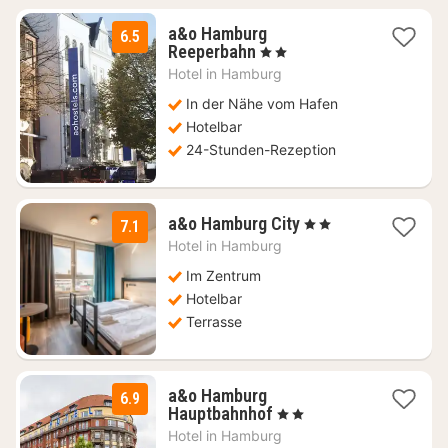
a&o Hamburg
6.5
2
Reeperbahn
, 2 Sterne
Nächte
Hotel in
Hamburg
ab
65,77
In der Nähe vom Hafen
€
Hotelbar
24-Stunden-Rezeption
2
a&o Hamburg City
, 2 Sterne
7.1
Nächte
Hotel in
Hamburg
ab
83,03
Im Zentrum
€
Hotelbar
Terrasse
a&o Hamburg
6.9
2
Hauptbahnhof
, 2 Sterne
Nächte
Hotel in
Hamburg