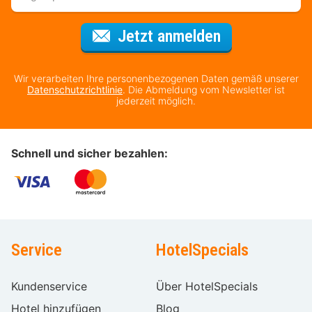
Für den Newsl
Jetzt anmelden
Wir verarbeiten Ihre personenbezogenen Daten gemäß unserer
Datenschutzrichtlinie
. Die Abmeldung vom Newsletter ist
jederzeit möglich.
Schnell und sicher bezahlen:
Service
HotelSpecials
Kundenservice
Über HotelSpecials
Hotel hinzufügen
Blog