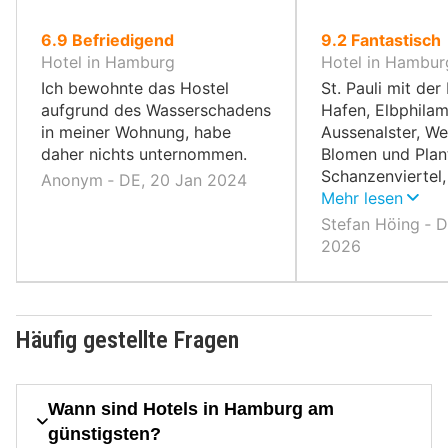
von
von
6.9
Befriedigend
9.2
Fantastisch
10,
10,
Hotel in Hamburg
Hotel in Hambur
Ich bewohnte das Hostel
St. Pauli mit de
aufgrund des Wasserschadens
Hafen, Elbphilam
in meiner Wohnung, habe
Aussenalster, We
daher nichts unternommen.
Blomen und Plan
Schanzenviertel,
Anonym ‐ DE, 20 Jan 2024
Eppendorf, Port
Mehr lesen
(zu unserer Zeit
Stefan Höing ‐ D
Ozean), Innensta
2026
Alsterhaus, Miche
Häufig gestellte Fragen
Wann sind Hotels in Hamburg am
günstigsten?