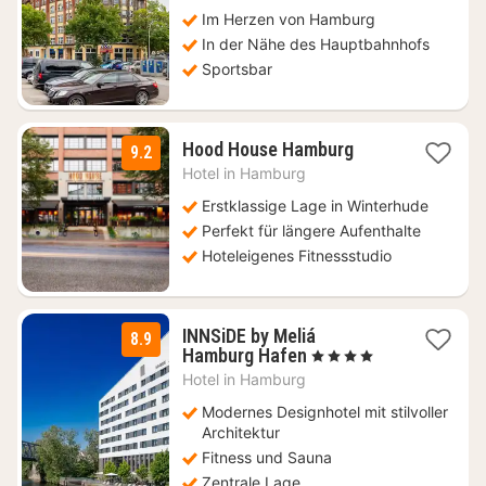
ab
79,26
Im Herzen von Hamburg
€
In der Nähe des Hauptbahnhofs
Sportsbar
1
Hood House Hamburg
9.2
Nacht
Hotel in
Hamburg
ab
144
Erstklassige Lage in Winterhude
€
Perfekt für längere Aufenthalte
Hoteleigenes Fitnessstudio
INNSiDE by Meliá
8.9
1
Hamburg Hafen
, 4 Sterne
Nacht
Hotel in
Hamburg
ab
119
Modernes Designhotel mit stilvoller
€
Architektur
Fitness und Sauna
Zentrale Lage