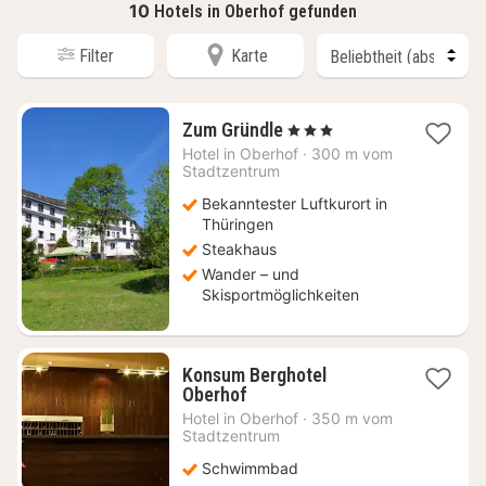
10
Hotels in Oberhof gefunden
Filter
Karte
1
Zum Gründle
, 3 Sterne
Nacht
Hotel in
Oberhof
·
300 m vom
ab
Stadtzentrum
84,55
Bekanntester Luftkurort in
€
Thüringen
Steakhaus
Wander – und
Skisportmöglichkeiten
Konsum Berghotel
1
Oberhof
Nacht
Hotel in
Oberhof
·
350 m vom
ab
Stadtzentrum
100,09
Schwimmbad
€