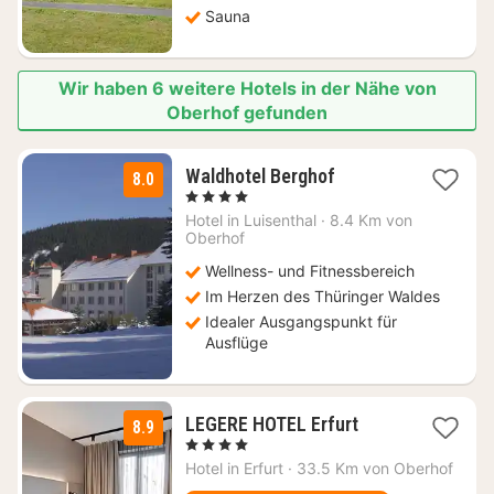
Sauna
Wir haben 6 weitere Hotels in der Nähe von
Oberhof gefunden
1
Waldhotel Berghof
8.0
Nacht
, 4 Sterne
ab
Hotel in
Luisenthal
·
8.4 Km von
69
Oberhof
€
Wellness- und Fitnessbereich
Im Herzen des Thüringer Waldes
Idealer Ausgangspunkt für
Ausflüge
1
LEGERE HOTEL Erfurt
8.9
Nacht
, 4 Sterne
ab
Hotel in
Erfurt
·
33.5 Km von Oberhof
110,25