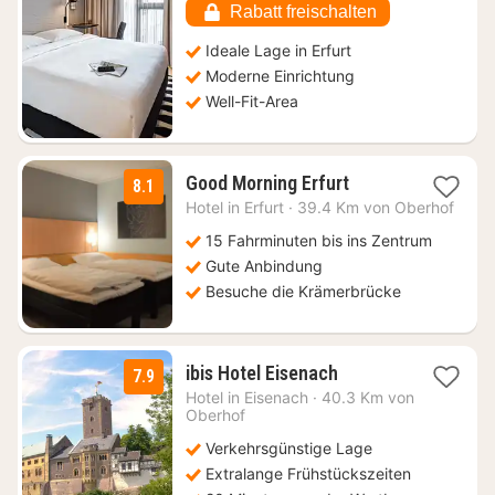
€
Rabatt freischalten
Ideale Lage in Erfurt
Moderne Einrichtung
Well-Fit-Area
1
Good Morning Erfurt
8.1
Nacht
Hotel in
Erfurt
·
39.4 Km von Oberhof
ab
55,76
15 Fahrminuten bis ins Zentrum
€
Gute Anbindung
Besuche die Krämerbrücke
1
ibis Hotel Eisenach
7.9
Nacht
Hotel in
Eisenach
·
40.3 Km von
ab
Oberhof
69
Verkehrsgünstige Lage
€
Extralange Frühstückszeiten