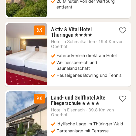
20 Minuten von der Wartburg
entfernt
Aktiv & Vital Hotel
8.9
2
Thüringen
, 4 Sterne
Nächte
Hotel in
Schmalkalden
·
19.4 Km von
ab
Oberhof
179
Fahrradverleih direkt am Hotel
€
Wellnessbereich und
Saunalandschaft
Hauseigenes Bowling und Tennis
Land- und Golfhotel Alte
9.0
1
Fliegerschule
, 4 Sterne
Nacht
Hotel in
Eisenach
·
39.8 Km von
ab
Oberhof
74
Idyllische Lage im Thüringer Wald
€
Gartenanlage mit Terrasse