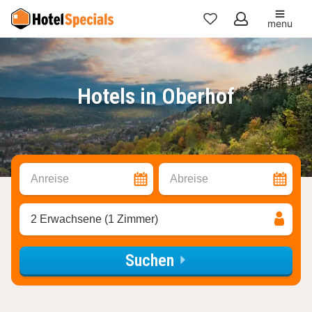
menu
Meine
Favoriten
Hotels in Oberhof
Anreise
Abreise
2 Erwachsene (1 Zimmer)
Suchen