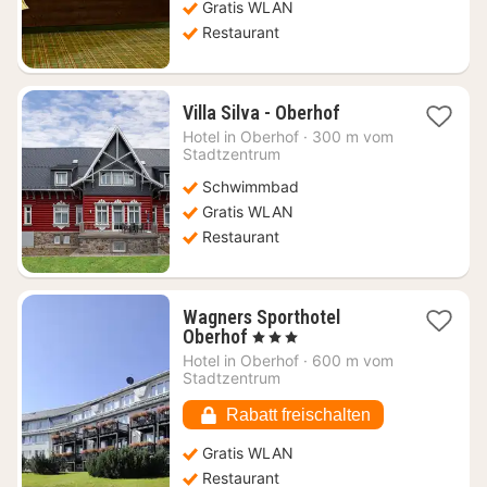
Gratis WLAN
Restaurant
1
Villa Silva - Oberhof
Nacht
Hotel in
Oberhof
·
300 m vom
ab
Stadtzentrum
105,33
Schwimmbad
€
Gratis WLAN
Restaurant
Wagners Sporthotel
1
Oberhof
, 3 Sterne
Nacht
Hotel in
Oberhof
·
600 m vom
ab
Stadtzentrum
68,87
€
Rabatt freischalten
Gratis WLAN
Restaurant