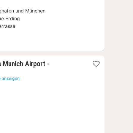
€
ughafen und München
me Erding
errasse
s Munich Airport -
t
e anzeigen