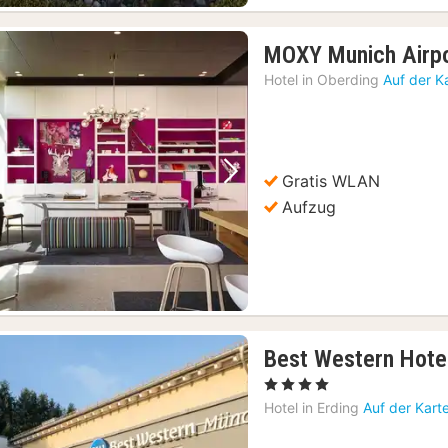
MOXY Munich Airp
Hotel in
Oberding
Auf der K
Gratis WLAN
Vorheriges Bild
Nächstes Bild
Aufzug
Best Western Hote
, 4 Sterne
Hotel in
Erding
Auf der Kart