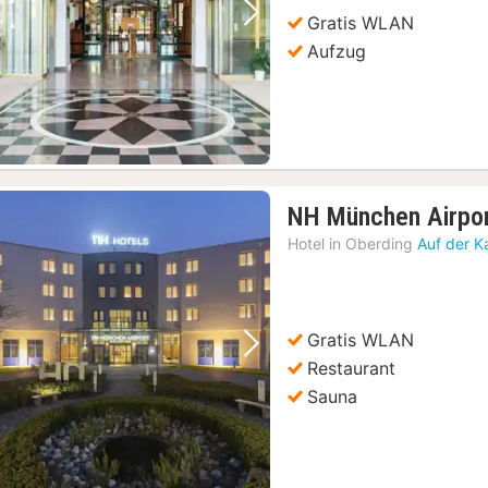
Gratis WLAN
Vorheriges Bild
Nächstes Bild
Aufzug
NH München Airpo
Hotel in
Oberding
Auf der K
Gratis WLAN
Vorheriges Bild
Nächstes Bild
Restaurant
Sauna