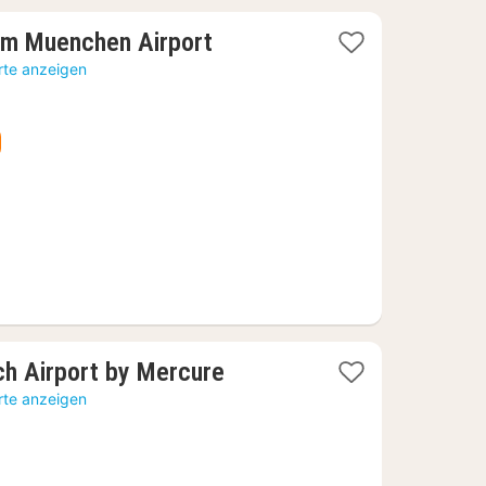
1
m Muenchen Airport
Nacht
rte anzeigen
ab
54,82
€
1
ch Airport by Mercure
Nacht
rte anzeigen
ab
62,08
€