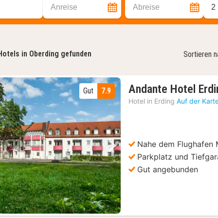
Anreise
Abreise
2
Hotels in Oberding gefunden
Sortieren 
Andante Hotel Erdi
Gut
7.9
Hotel in
Erding
Auf der Kart
Nahe dem Flughafen
Vorheriges Bild
Nächstes Bild
Parkplatz und Tiefga
Gut angebunden