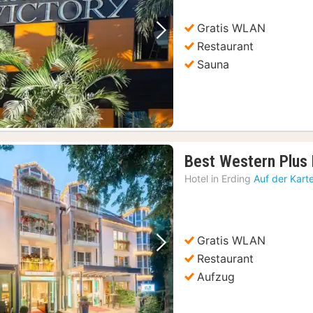
Gratis WLAN
Vorheriges Bild
Nächstes Bild
Restaurant
Sauna
Best Western Plus 
Hotel in
Erding
Auf der Kart
Gratis WLAN
Vorheriges Bild
Nächstes Bild
Restaurant
Aufzug