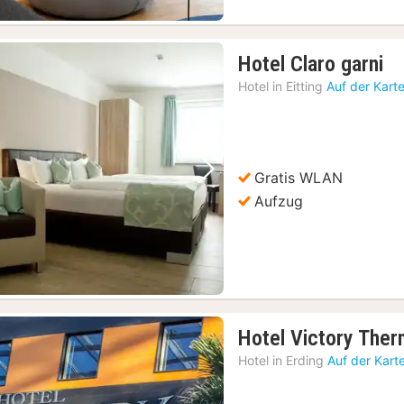
1
Hotel Claro garni
Na
Hotel in
Eitting
Auf der Kart
ab
80
€
Gratis WLAN
Vorheriges Bild
Nächstes Bild
Aufzug
Hotel Victory Ther
Hotel in
Erding
Auf der Kart