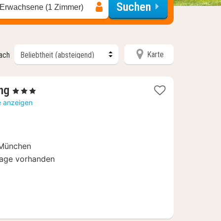
Suchen
 Erwachsene (1 Zimmer)
Karte
nach
1
ng
, 3 Sterne
Nacht
e anzeigen
ab
73,87
€
 München
rage vorhanden