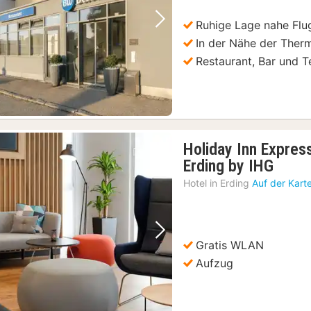
Ruhige Lage nahe Fl
Vorheriges Bild
Nächstes Bild
In der Nähe der Ther
Restaurant, Bar und T
Holiday Inn Expres
1
Erding by IHG
Nach
Hotel in
Erding
Auf der Kart
ab
65,42
€
Vorheriges Bild
Nächstes Bild
Gratis WLAN
Aufzug