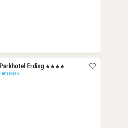
€
1
Parkhotel Erding
, 4 Sterne
Nacht
e anzeigen
ab
124,61
€