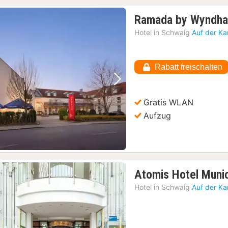
Ramada by Wyndha
Hotel in
Schwaig
Auf der Ka
Rabatt freischalten
Vorheriges Bild
Nächstes Bild
Gratis WLAN
Aufzug
Atomis Hotel Muni
Hotel in
Schwaig
Auf der Ka