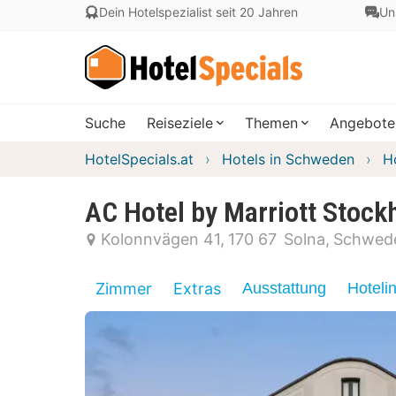
Dein Hotelspezialist seit 20 Jahren
Un
Suche
Reiseziele
Themen
Angebote
HotelSpecials.at
Hotels in Schweden
H
AC Hotel by Marriott Stock
Kolonnvägen 41
170 67
Solna
Schwed
Zimmer
Extras
Ausstattung
Hoteli