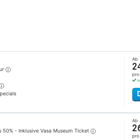
Ab
2
our
pro
In
pecials
Ab
2
zu 50% - Inklusive Vasa Museum Ticket
pro