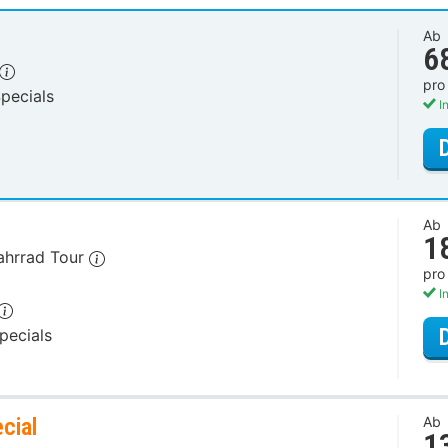
Ab
6
pro
pecials
In
Ab
1
Fahrrad Tour
pro
In
pecials
cial
Ab
1