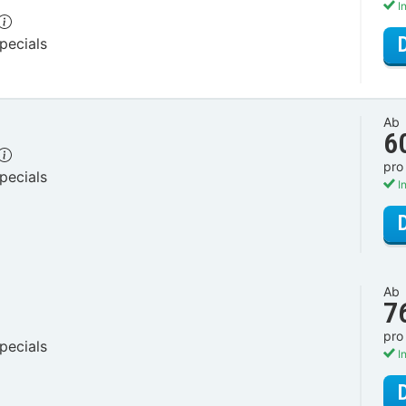
In
pecials
Ab
6
pro
pecials
In
Ab
7
pro
pecials
In