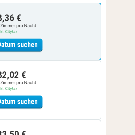
8,36 €
 Zimmer pro Nacht
kl. Citytax
für Standardzimmer, 1 King-Bett,
Datum suchen
82,02 €
 Zimmer pro Nacht
kl. Citytax
für Fahrrad Special
Datum suchen
33,50 €