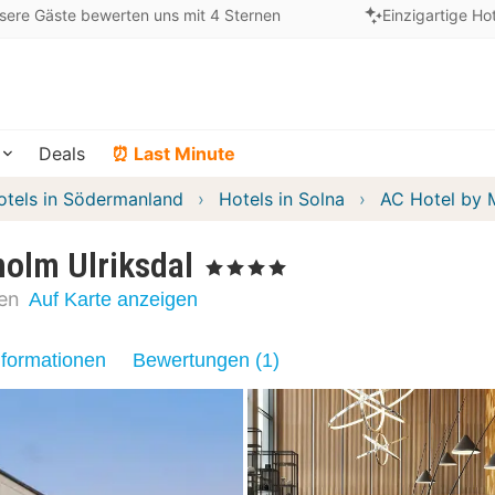
sere Gäste bewerten uns mit 4 Sternen
Einzigartige Ho
Deals
⏰ Last Minute
otels in Södermanland
Hotels in Solna
AC Hotel by M
holm Ulriksdal
, 4 Sterne
en
Auf Karte anzeigen
nformationen
Bewertungen (1)