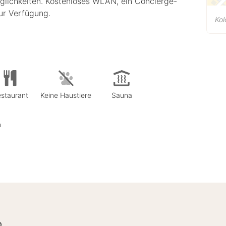
öglichkeiten. Kostenloses WLAN, ein Concierge-
zur Verfügung.
Ko
staurant
Keine Haustiere
Sauna
n