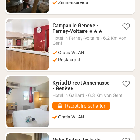
Zimmerservice
Campanile Geneve -
1
Ferney-Voltaire
, 3 Sterne
Nacht
Hotel in
Ferney-Voltaire
·
6.2 Km von
ab
Genf
56,08
Gratis WLAN
€
Restaurant
Kyriad Direct Annemasse
1
- Genève
Nacht
Hotel in
Gaillard
·
6.3 Km von Genf
ab
50,93
Rabatt freischalten
€
Gratis WLAN
Nehô Suites Porte de