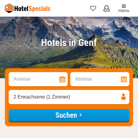
menu
Meine
Favoriten
Hotels in Genf
Anreise
Abreise
2 Erwachsene (1 Zimmer)
Suchen