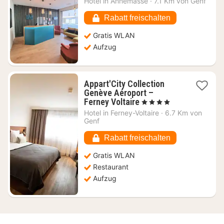
Hotel in
Annemasse
·
7.1 Km von Genf
ab
87,67
Rabatt freischalten
€
Gratis WLAN
Aufzug
Appart'City Collection
Genève Aéroport –
1
Ferney Voltaire
, 4 Sterne
Nacht
Hotel in
Ferney-Voltaire
·
6.7 Km von
ab
Genf
74,40
€
Rabatt freischalten
Gratis WLAN
Restaurant
Aufzug