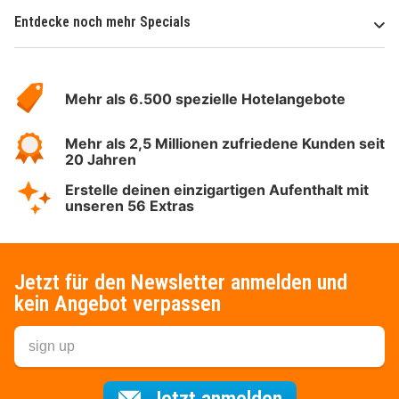
Entdecke noch mehr Specials
Über
Hotelspecials
Mehr als 6.500 spezielle Hotelangebote
Mehr als 2,5 Millionen zufriedene Kunden seit
20 Jahren
Erstelle deinen einzigartigen Aufenthalt mit
unseren 56 Extras
Jetzt für den Newsletter anmelden und
kein Angebot verpassen
Für den Newsl
Jetzt anmelden