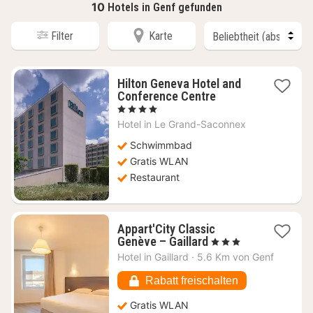
10
Hotels in Genf gefunden
Filter
Karte
Hilton Geneva Hotel and
1
Conference Centre
Nacht
, 4 Sterne
ab
Hotel in
Le Grand-Saconnex
172,68
€
Schwimmbad
Gratis WLAN
Restaurant
Appart'City Classic
1
Genève – Gaillard
, 3 Sterne
Nacht
Hotel in
Gaillard
·
5.6 Km von Genf
ab
56,71
Rabatt freischalten
€
Gratis WLAN