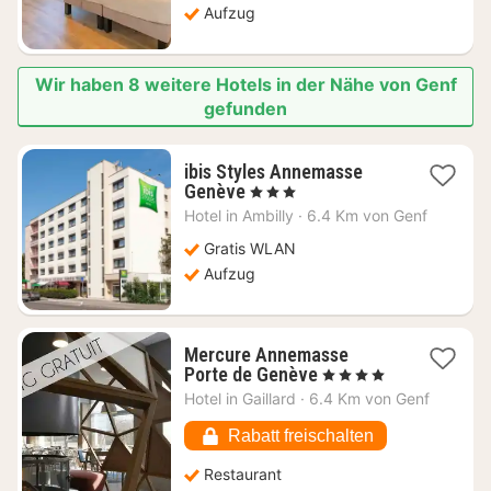
Aufzug
Wir haben 8 weitere Hotels in der Nähe von Genf
gefunden
ibis Styles Annemasse
1
Genève
, 3 Sterne
Nacht
Hotel in
Ambilly
·
6.4 Km von Genf
ab
107,91
Gratis WLAN
€
Aufzug
Mercure Annemasse
1
Porte de Genève
, 4 Sterne
Nacht
Hotel in
Gaillard
·
6.4 Km von Genf
ab
84,28
Rabatt freischalten
€
Restaurant