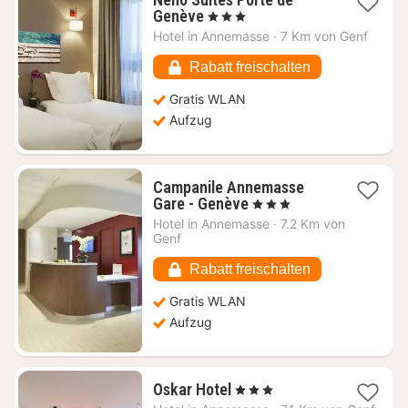
1
Genève
, 3 Sterne
Nacht
Hotel in
Annemasse
·
7 Km von Genf
ab
68,49
Rabatt freischalten
€
Gratis WLAN
Aufzug
Campanile Annemasse
1
Gare - Genève
, 3 Sterne
Nacht
Hotel in
Annemasse
·
7.2 Km von
ab
Genf
60,75
€
Rabatt freischalten
Gratis WLAN
Aufzug
1
Oskar Hotel
, 3 Sterne
Nacht